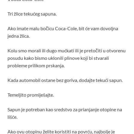
Tri žlice tekućeg sapuna.
Ako imate malu bočicu Coca-Cole, bit će vam dovoljna
jedna žlica.
Kolu smo morali ili dugo mućkati ili je pretočiti u otvorenu
posudu kako bismo uklonili plinove koji bi stvarali
probleme prilikom prskanja.
Kada automobil ostane bez goriva, dodajte tekući sapun.
Temeljito promiješajte.
Sapun je potreban kao sredstvo za prianjanje otopine na
lišće.
Ako ovu otopinu želite koristiti na povrću, najbolje je