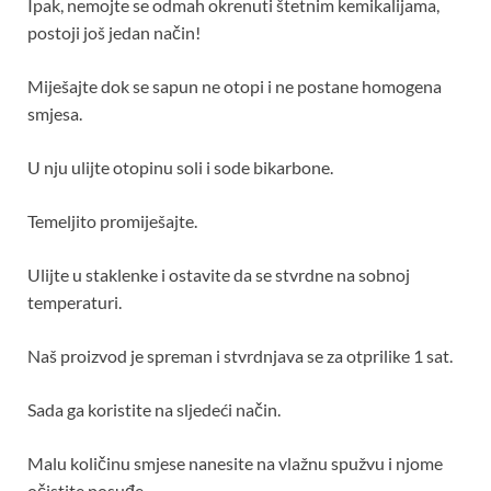
Ipak, nemojte se odmah okrenuti štetnim kemikalijama,
postoji još jedan način!
Miješajte dok se sapun ne otopi i ne postane homogena
smjesa.
U nju ulijte otopinu soli i sode bikarbone.
Temeljito promiješajte.
Ulijte u staklenke i ostavite da se stvrdne na sobnoj
temperaturi.
Naš proizvod je spreman i stvrdnjava se za otprilike 1 sat.
Sada ga koristite na sljedeći način.
Malu količinu smjese nanesite na vlažnu spužvu i njome
očistite posuđe.