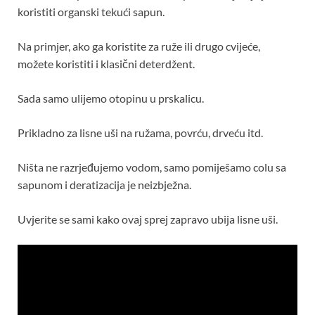
koristiti organski tekući sapun.
Na primjer, ako ga koristite za ruže ili drugo cvijeće,
možete koristiti i klasični deterdžent.
Sada samo ulijemo otopinu u prskalicu.
Prikladno za lisne uši na ružama, povrću, drveću itd.
Ništa ne razrjeđujemo vodom, samo pomiješamo colu sa
sapunom i deratizacija je neizbježna.
Uvjerite se sami kako ovaj sprej zapravo ubija lisne uši.