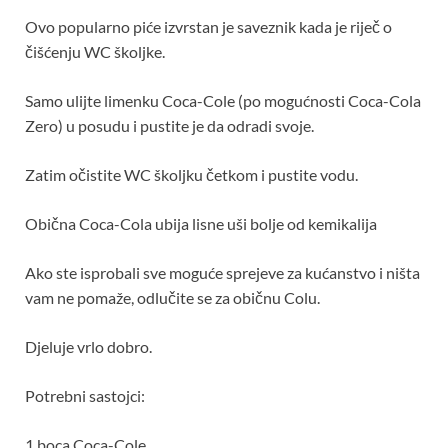
Ovo popularno piće izvrstan je saveznik kada je riječ o
čišćenju WC školjke.
Samo ulijte limenku Coca-Cole (po mogućnosti Coca-Cola
Zero) u posudu i pustite je da odradi svoje.
Zatim očistite WC školjku četkom i pustite vodu.
Obična Coca-Cola ubija lisne uši bolje od kemikalija
Ako ste isprobali sve moguće sprejeve za kućanstvo i ništa
vam ne pomaže, odlučite se za običnu Colu.
Djeluje vrlo dobro.
Potrebni sastojci:
1 boca Coca-Cole