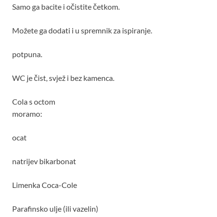
Samo ga bacite i očistite četkom.
Možete ga dodati i u spremnik za ispiranje.
potpuna.
WC je čist, svjež i bez kamenca.
Cola s octom
moramo:
ocat
natrijev bikarbonat
Limenka Coca-Cole
Parafinsko ulje (ili vazelin)