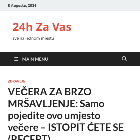
8 Augusta, 2026
24h Za Vas
sve na jednom mjestu
MAIN MENU
ZDRAVLJE
VEČERA ZA BRZO
MRŠAVLJENJE: Samo
pojedite ovo umjesto
večere – ISTOPIT ĆETE SE
(RECEPT)