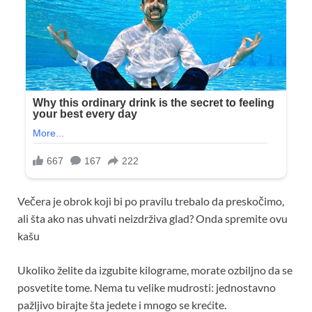
Večera je obrok koji bi po pravilu trebalo da preskočimo,
ali šta ako nas uhvati neizdrživa glad? Onda spremite ovu
kašu
Ukoliko želite da izgubite kilograme, morate ozbiljno da se
posvetite tome. Nema tu velike mudrosti: jednostavno
pažljivo birajte šta jedete i mnogo se krećite.