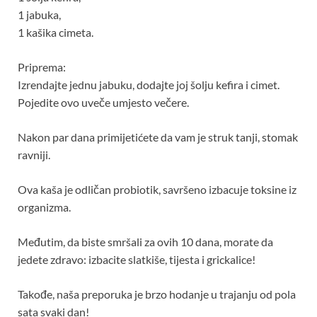
1 jabuka,
1 kašika cimeta.
Priprema:
Izrendajte jednu jabuku, dodajte joj šolju kefira i cimet.
Pojedite ovo uveče umjesto večere.
Nakon par dana primijetićete da vam je struk tanji, stomak
ravniji.
Ova kaša je odličan probiotik, savršeno izbacuje toksine iz
organizma.
Međutim, da biste smršali za ovih 10 dana, morate da
jedete zdravo: izbacite slatkiše, tijesta i grickalice!
Takođe, naša preporuka je brzo hodanje u trajanju od pola
sata svaki dan!