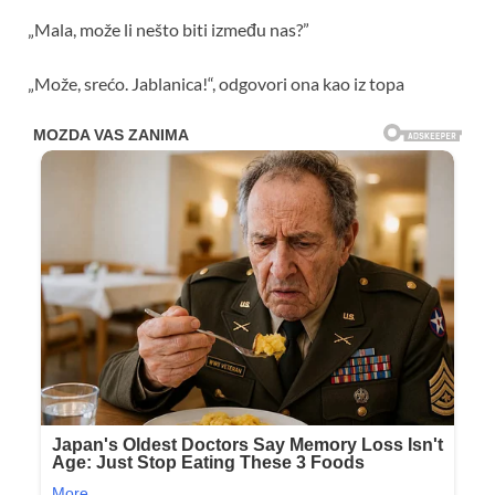
„Mala, može li nešto biti između nas?”
„Može, srećo. Jablanica!“, odgovori ona kao iz topa