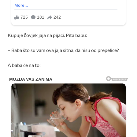
Kupuje čovjek jaja na pijaci. Pita babu:
– Baba što su vam ova jaja sitna, da nisu od prepelice?
A baba će na to: