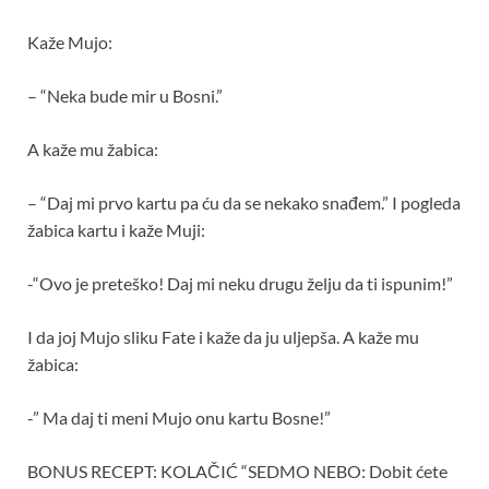
Kaže Mujo:
– “Neka bude mir u Bosni.”
A kaže mu žabica:
– “Daj mi prvo kartu pa ću da se nekako snađem.” I pogleda
žabica kartu i kaže Muji:
-“Ovo je preteško! Daj mi neku drugu želju da ti ispunim!”
I da joj Mujo sliku Fate i kaže da ju uljepša. A kaže mu
žabica:
-” Ma daj ti meni Mujo onu kartu Bosne!”
BONUS RECEPT: KOLAČIĆ “SEDMO NEBO: Dobit ćete