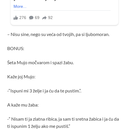
– Nisu sine, nego su veća od tvojih, pa si ljubomoran.
BONUS:
Šeta Mujo močvarom i spazi žabu.
Kaže joj Mujo:
-“Ispuni mi 3 želje i ja ću da te pustim.”.
A kaže mu žaba:
-” Nisam ti ja zlatna ribica, ja sam ti sretna žabica i ja ću da
ti ispunim 1 želju ako me pustiš.”