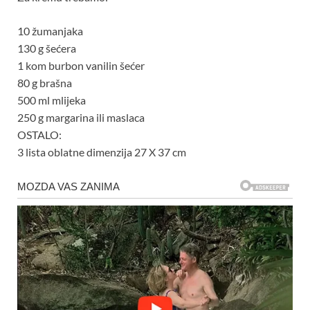
10 žumanjaka
130 g šećera
1 kom burbon vanilin šećer
80 g brašna
500 ml mlijeka
250 g margarina ili maslaca
OSTALO:
3 lista oblatne dimenzija 27 X 37 cm