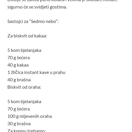
sigurno će se svidjeti gostima.
Sastojci za “Sedmo nebo”:
Za biskvit od kakaa:
5 kom bjelanjaka
70 g šećera
40 g kakaa
1 žličica instant kave u prahu
40 g brašna
Biskvit od oraha:
5 kom bjelanjaka
70 g šećera
100 g mljevenih oraha
30 g brašna
Za kremu trebamo: