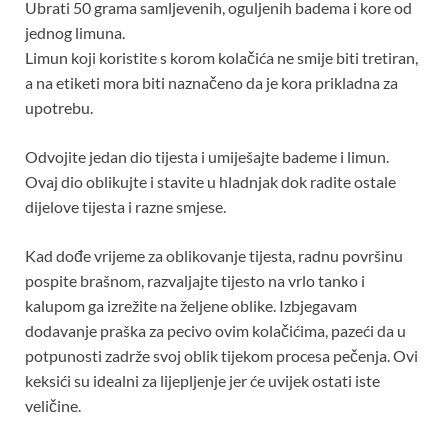
Ubrati 50 grama samljevenih, oguljenih badema i kore od
jednog limuna.
Limun koji koristite s korom kolačića ne smije biti tretiran,
a na etiketi mora biti naznačeno da je kora prikladna za
upotrebu.
Odvojite jedan dio tijesta i umiješajte bademe i limun.
Ovaj dio oblikujte i stavite u hladnjak dok radite ostale
dijelove tijesta i razne smjese.
Kad dođe vrijeme za oblikovanje tijesta, radnu površinu
pospite brašnom, razvaljajte tijesto na vrlo tanko i
kalupom ga izrežite na željene oblike. Izbjegavam
dodavanje praška za pecivo ovim kolačićima, pazeći da u
potpunosti zadrže svoj oblik tijekom procesa pečenja. Ovi
keksići su idealni za lijepljenje jer će uvijek ostati iste
veličine.