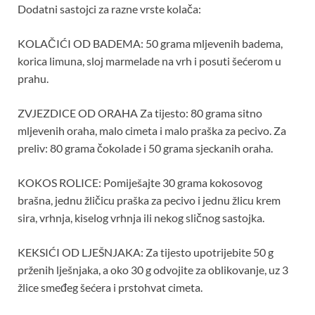
Dodatni sastojci za razne vrste kolača:
KOLAČIĆI OD BADEMA: 50 grama mljevenih badema,
korica limuna, sloj marmelade na vrh i posuti šećerom u
prahu.
ZVJEZDICE OD ORAHA Za tijesto: 80 grama sitno
mljevenih oraha, malo cimeta i malo praška za pecivo. Za
preliv: 80 grama čokolade i 50 grama sjeckanih oraha.
KOKOS ROLICE: Pomiješajte 30 grama kokosovog
brašna, jednu žličicu praška za pecivo i jednu žlicu krem ​​
sira, vrhnja, kiselog vrhnja ili nekog sličnog sastojka.
KEKSIĆI OD LJEŠNJAKA: Za tijesto upotrijebite 50 g
prženih lješnjaka, a oko 30 g odvojite za oblikovanje, uz 3
žlice smeđeg šećera i prstohvat cimeta.