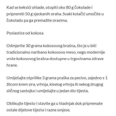
Kad se keksići ohlade, otopiti oko 80 g čokolade i
pripremiti 50 g sjeckanih oraha. Svaki kolačić umočite u
čokoladu pa ga premažite orasima.
Poslastice od kokosa
Odmjerite 30 grama kokosovog brašna, što je u biti
tradicionalno naribano kokosovo meso, nego modernije
vrste kokosovog brašna dostupne u trgovinama zdrave
hrane.
Umiješajte otprilike 3 grama praška za pecivo, zajedno s 1
žlicom krem ​​sira, vrhnja, kiselog vrhnja ili nekog drugog
sličnog sastojka i umiješajte u jedan dio tijesta.
Oblikujte tijesto i stavite ga u hladnjak dok pripremate
ostale dijelove tijesta i razne smjese.