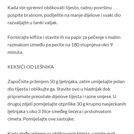
Kada ste spremni oblikovati tijesto, radnu površinu
pospite brašnom, podijelite na manje dijelove i svaki dio
razvaljajte u tanki valjak.
Formirajte kiflice i stavite ih na papir za pečenje s malim
razmakom između pa pecite na 180 stupnjeva oko 9
minuta.
KEKSIĆI OD LEŠNIKA
Započnite prženjem 50 g lješnjaka, zatim umiješajte jedan
dio tijesta i oblikujte ga. Stavite ovo u hladnjak dok
pripremate preostale dijelove tijesta i razne smjese. U
drugoj zdjeli pomiješajte otprilike 30 g krupno nasjeckanih
lješnjaka s oko 3 žlice smeđeg šećera i prstohvatom
cimeta. Pomiješajte ove sastojke.
Kada dođe vrijeme za oblikovanje tijesta, uzmite mali