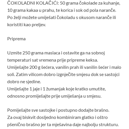
ČOKOLADNI KOLAČIĆI: 50 grama čokolade za kuhanje,
10 grama kakaa u prahu, te korica i sok od pola naranče.
Po želji možete umiješati čokoladu s okusom naranče ili
koristiti kao preljev.
Priprema
Uzmite 250 grama maslaca i ostavite ga na sobnoj
temperaturi sat vremena prije pripreme keksa.
Umiješajte 200 g šećera, vanilin prah ili vanilin šećer i malo
soli. Zatim vilicom dobro izgnječite smjesu dok se sastojci
dobro ne sjedine.
Umiješajte 1 jaje i 1 žumanjak koje kratko umutite,
odnosno promiješajte prije umiješanja u smjesu.
Pomiješajte sve sastojke i postupno dodajte brašno.
Za ovaj biskvit dosljedno kombiniram glatko i oštro
pšenično brašno jer ta mješavina daje najbolju strukturu.