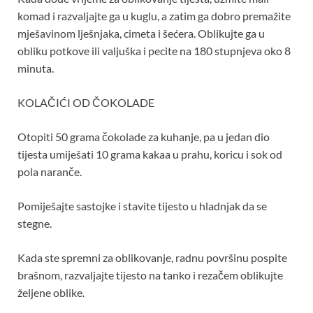
komad i razvaljajte ga u kuglu, a zatim ga dobro premažite
mješavinom lješnjaka, cimeta i šećera. Oblikujte ga u
obliku potkove ili valjuška i pecite na 180 stupnjeva oko 8
minuta.
KOLAČIĆI OD ČOKOLADE
Otopiti 50 grama čokolade za kuhanje, pa u jedan dio
tijesta umiješati 10 grama kakaa u prahu, koricu i sok od
pola naranče.
Pomiješajte sastojke i stavite tijesto u hladnjak da se
stegne.
Kada ste spremni za oblikovanje, radnu površinu pospite
brašnom, razvaljajte tijesto na tanko i rezačem oblikujte
željene oblike.