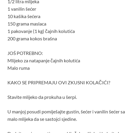
1/2 litra mlijeka
1 vanilin šećer
10 kašika šećera
150 grama maslaca
1 pakovanje (1 kg) čajnih kolutića
200 grama kokos brašna
JOŠ POTREBNO:
Mlijeko za natapanje čajnih kolutića
Malo ruma
KAKO SE PRIPREMAJU OVI ZKUSNI KOLAČIĆI?
Stavite mlijeko da prokuha u šerpi.
U manjoj posudi pomiješajte gustin, šećer i vanilin šećer sa
malo mlijeka da se sastojci sjedine.