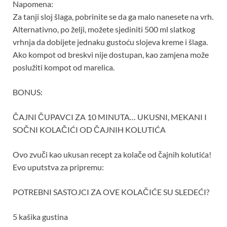
Napomena:
Za tanji sloj šlaga, pobrinite se da ga malo nanesete na vrh.
Alternativno, po želji, možete sjediniti 500 ml slatkog
vrhnja da dobijete jednaku gustoću slojeva kreme i šlaga.
Ako kompot od breskvi nije dostupan, kao zamjena može
poslužiti kompot od marelica.
BONUS:
ČAJNI ČUPAVCI ZA 10 MINUTA… UKUSNI, MEKANI I
SOČNI KOLAČIĆI OD ČAJNIH KOLUTIĆA
Ovo zvuči kao ukusan recept za kolače od čajnih kolutića!
Evo uputstva za pripremu:
POTREBNI SASTOJCI ZA OVE KOLAČIĆE SU SLEDEĆI?
5 kašika gustina