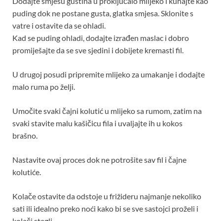
Dodajte smjesu gustina u proključalo mlijeko i kuhajte kao
puding dok ne postane gusta, glatka smjesa. Sklonite s
vatre i ostavite da se ohladi.
Kad se puding ohladi, dodajte izrađen maslac i dobro
promiješajte da se sve sjedini i dobijete kremasti fil.
U drugoj posudi pripremite mlijeko za umakanje i dodajte
malo ruma po želji.
Umočite svaki čajni kolutić u mlijeko sa rumom, zatim na
svaki stavite malu kašičicu fila i uvaljajte ih u kokos
brašno.
Nastavite ovaj proces dok ne potrošite sav fil i čajne
kolutiće.
Kolače ostavite da odstoje u frižideru najmanje nekoliko
sati ili idealno preko noći kako bi se sve sastojci proželi i
kolači stegli.