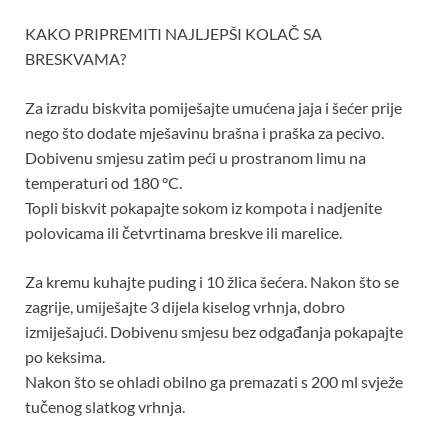
KAKO PRIPREMITI NAJLJEPŠI KOLAČ SA
BRESKVAMA?
Za izradu biskvita pomiješajte umućena jaja i šećer prije
nego što dodate mješavinu brašna i praška za pecivo.
Dobivenu smjesu zatim peći u prostranom limu na
temperaturi od 180 °C.
Topli biskvit pokapajte sokom iz kompota i nadjenite
polovicama ili četvrtinama breskve ili marelice.
Za kremu kuhajte puding i 10 žlica šećera. Nakon što se
zagrije, umiješajte 3 dijela kiselog vrhnja, dobro
izmiješajući. Dobivenu smjesu bez odgađanja pokapajte
po keksima.
Nakon što se ohladi obilno ga premazati s 200 ml svježe
tučenog slatkog vrhnja.