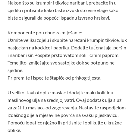
Nakon što su krumpir i tikvice naribani, prebacite ih u
cjedilo i pritisnite kako biste izvukli što više vlage kako
biste osigurali da popečci ispadnu izvrsno hrskavi.
Komponente potrebne za miješanje:
Uzmite veliku zdjelu i skupite narezani krumpir, tikvice, luk
nasjeckan na kockice i papriku. Dodajte tučena jaja, peršin
i naribani sir. Pospite prstohvatom soli i crnim paprom.
Temeljito izmiješajte sve sastojke dok se potpuno ne
sjedine.
Pripremite i ispecite štapiće od prhkog tijesta.
U velikoj tavi otopite maslac i dodajte malu količinu
maslinovog ulja na srednjoj vatri. Ovaj dodatak ulja služi
za zaštitu maslaca od zagorevanja. Nastavite raspodjelom
izdašnog dijela mješavine povrća na svaku pljeskavicu.
Pomoću lopatice nježno ih pritisnite i oblikujte u kružne
oblike.