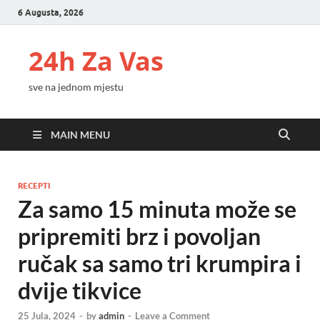
6 Augusta, 2026
24h Za Vas
sve na jednom mjestu
MAIN MENU
RECEPTI
Za samo 15 minuta može se
pripremiti brz i povoljan
ručak sa samo tri krumpira i
dvije tikvice
25 Jula, 2024
-
by
admin
-
Leave a Comment