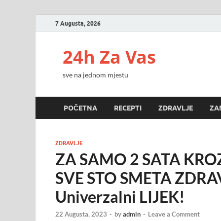
7 Augusta, 2026
24h Za Vas
sve na jednom mjestu
POČETNA
RECEPTI
ZDRAVLJE
ZA
ZDRAVLJE
ZA SAMO 2 SATA KROZ
SVE STO SMETA ZDR
Univerzalni LIJEK!
22 Augusta, 2023
-
by
admin
-
Leave a Comment