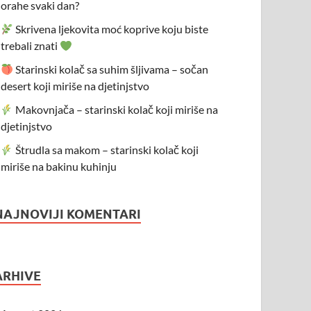
orahe svaki dan?
Skrivena ljekovita moć koprive koju biste
trebali znati
Starinski kolač sa suhim šljivama – sočan
desert koji miriše na djetinjstvo
Makovnjača – starinski kolač koji miriše na
djetinjstvo
Štrudla sa makom – starinski kolač koji
miriše na bakinu kuhinju
NAJNOVIJI KOMENTARI
ARHIVE