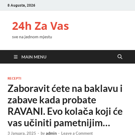
8 Augusta, 2026
24h Za Vas
sve na jednom mjestu
MAIN MENU
RECEPTI
Zaboravit ćete na baklavu i
zabave kada probate
RAVANI. Evo kolača koji će
vas učiniti pametnijim…
3 Januara, 2025
-
by
admin
-
Leave a Comment