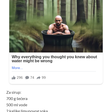
Za sirup:
700 g šećera
500 ml vode
2 kašike limunovog soka