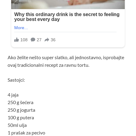
Ako želite nešto super slatko, ali jednostavno, isprobajte
ovaj tradicionalni recept za ravnu tortu.
Sastojci:
4 jaja
250 g šećera
250 g jogurta
100 g putera
50ml ulja
1 prašak za pecivo