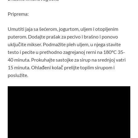
Priprema:
Umutiti jaja sa šećerom, jogurtom, uljem i otopljenim
puterom. Dodajte prašak za pecivo i brašno i ponovo
uključite mikser. Podmažite pleh uljem, u njega stavite
testo i pecite u prethodno zagrejanoj rerni na 180°C 35-
40 minuta. Prokuhajte sastojke za sirup na srednjoj vatri
15 minuta. Ohlađeni kolač prelijte toplim sirupom i
poslužite.