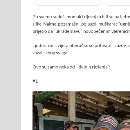
Po svemu sudeći momak i djevojka bili su na ljetova
slike. Naime, pozamašni, polugoli muškarac “ugnj
prijetio da “ukrade slavu” novopečenim vjerenici
Ljudi širom svijeta oberučke su prihvatili izazov,
zažale zbog svega.
Ovo su samo neka od “idejnih rješenja”:
#1