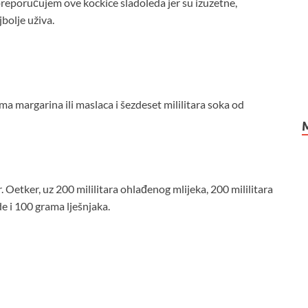
preporučujem ove kockice sladoleda jer su izuzetne,
bolje uživa.
 margarina ili maslaca i šezdeset mililitara soka od
 Oetker, uz 200 mililitara ohlađenog mlijeka, 200 mililitara
e i 100 grama lješnjaka.