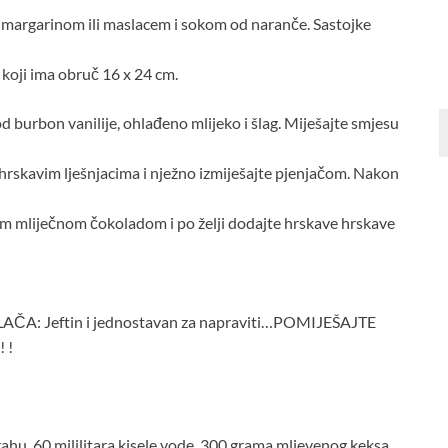
im margarinom ili maslacem i sokom od naranče. Sastojke
koji ima obruč 16 x 24 cm.
d burbon vanilije, ohlađeno mlijeko i šlag. Miješajte smjesu
rskavim lješnjacima i nježno izmiješajte pjenjačom. Nakon
enom mliječnom čokoladom i po želji dodajte hrskave hrskave
 Jeftin i jednostavan za napraviti…POMIJEŠAJTE
 !
rahu, 60 mililitara kisele vode, 300 grama mljevenog keksa,