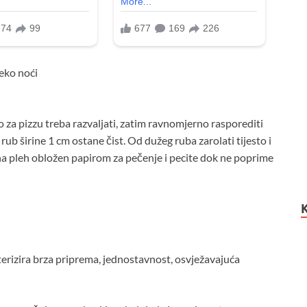
eko noći
 za pizzu treba razvaljati, zatim ravnomjerno rasporediti
 rub širine 1 cm ostane čist. Od dužeg ruba zarolati tijesto i
te na pleh obložen papirom za pečenje i pecite dok ne poprime
ra brza priprema, jednostavnost, osvježavajuća