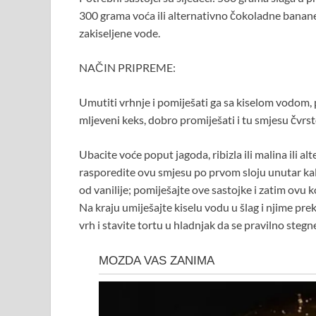
300 grama voća ili alternativno čokoladne banane,
zakiseljene vode.
NAČIN PRIPREME:
Umutiti vrhnje i pomiješati ga sa kiselom vodom, pa
mljeveni keks, dobro promiješati i tu smjesu čvrst
Ubacite voće poput jagoda, ribizla ili malina ili 
rasporedite ovu smjesu po prvom sloju unutar kalu
od vanilije; pomiješajte ove sastojke i zatim ovu
Na kraju umiješajte kiselu vodu u šlag i njime prekr
vrh i stavite tortu u hladnjak da se pravilno stegne