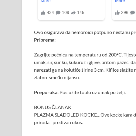
Ovo osigurava da hemoroidi potpuno nestanu pr
Priprema:
Zagrijte pećnicu na temperaturu od 200°C. Tijesto
umak, sir, šunku, kukuruz i gljive, pritom pazeći da
narezati ga na kolutiće širine 3 cm. Kiflice slaži
zlatno-smeđu nijansu.
Preporuka:
Poslužite toplo uz umak po želji.
BONUS ČLANAK
PLAZMA SLADOLED KOCKE…Ove kocke karakterizi
priroda i predivan okus.