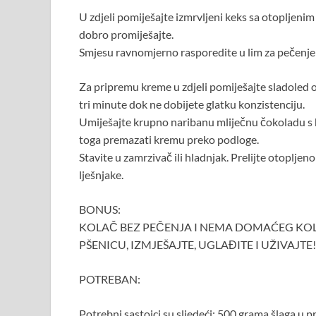
U zdjeli pomiješajte izmrvljeni keks sa otopljen
dobro promiješajte.
Smjesu ravnomjerno rasporedite u lim za pečenje 
Za pripremu kreme u zdjeli pomiješajte sladoled o
tri minute dok ne dobijete glatku konzistenciju.
Umiješajte krupno naribanu mliječnu čokoladu s h
toga premazati kremu preko podloge.
Stavite u zamrzivač ili hladnjak. Prelijte otoplj
lješnjake.
BONUS:
KOLAČ BEZ PEČENJA I NEMA DOMAĆEG KOLAČA:
PŠENICU, IZMJEŠAJTE, UGLAĐITE I UŽIVAJTE!!
POTREBAN:
Potrebni sastojci su sljedeći: 500 grama šlaga u p