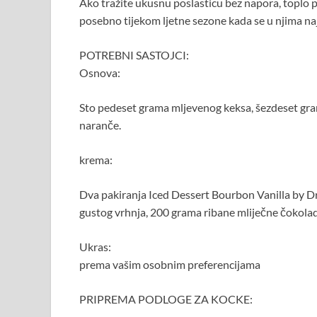
Ako tražite ukusnu poslasticu bez napora, toplo 
posebno tijekom ljetne sezone kada se u njima naj
POTREBNI SASTOJCI:
Osnova:
Sto pedeset grama mljevenog keksa, šezdeset grama
naranče.
krema:
Dva pakiranja Iced Dessert Bourbon Vanilla by Dr.
gustog vrhnja, 200 grama ribane mliječne čokolad
Ukras:
prema vašim osobnim preferencijama
PRIPREMA PODLOGE ZA KOCKE: