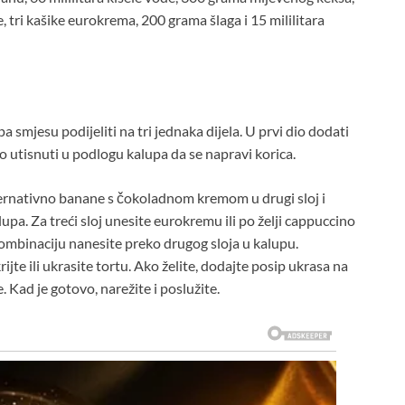
 tri kašike eurokrema, 200 grama šlaga i 15 mililitara
 smjesu podijeliti na tri jednaka dijela. U prvi dio dodati
o utisnuti u podlogu kalupa da se napravi korica.
alternativno banane s čokoladnom kremom u drugi sloj i
pa. Za treći sloj unesite eurokremu ili po želji cappuccino
 kombinaciju nanesite preko drugog sloja u kalupu.
ijte ili ukrasite tortu. Ako želite, dodajte posip ukrasa na
. Kad je gotovo, narežite i poslužite.