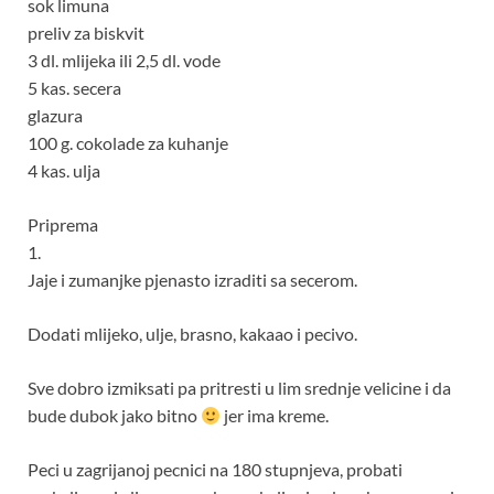
sok limuna
preliv za biskvit
3 dl. mlijeka ili 2,5 dl. vode
5 kas. secera
glazura
100 g. cokolade za kuhanje
4 kas. ulja
Priprema
1.
Jaje i zumanjke pjenasto izraditi sa secerom.
Dodati mlijeko, ulje, brasno, kakaao i pecivo.
Sve dobro izmiksati pa pritresti u lim srednje velicine i da
bude dubok jako bitno
jer ima kreme.
Peci u zagrijanoj pecnici na 180 stupnjeva, probati