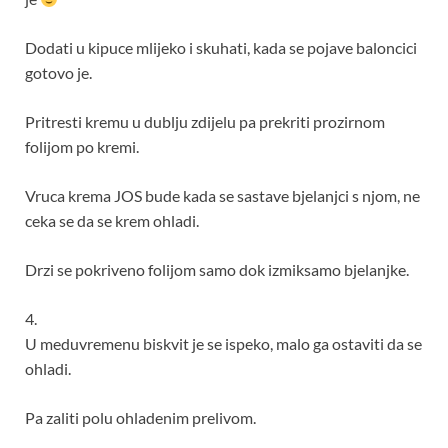
Dodati u kipuce mlijeko i skuhati, kada se pojave baloncici
gotovo je.
Pritresti kremu u dublju zdijelu pa prekriti prozirnom
folijom po kremi.
Vruca krema JOS bude kada se sastave bjelanjci s njom, ne
ceka se da se krem ohladi.
Drzi se pokriveno folijom samo dok izmiksamo bjelanjke.
4.
U meduvremenu biskvit je se ispeko, malo ga ostaviti da se
ohladi.
Pa zaliti polu ohladenim prelivom.