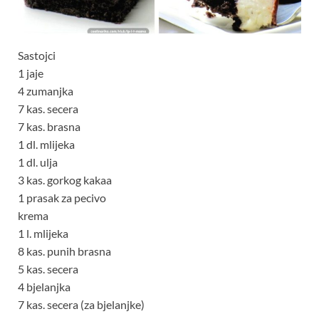
Sastojci
1 jaje
4 zumanjka
7 kas. secera
7 kas. brasna
1 dl. mlijeka
1 dl. ulja
3 kas. gorkog kakaa
1 prasak za pecivo
krema
1 l. mlijeka
8 kas. punih brasna
5 kas. secera
4 bjelanjka
7 kas. secera (za bjelanjke)