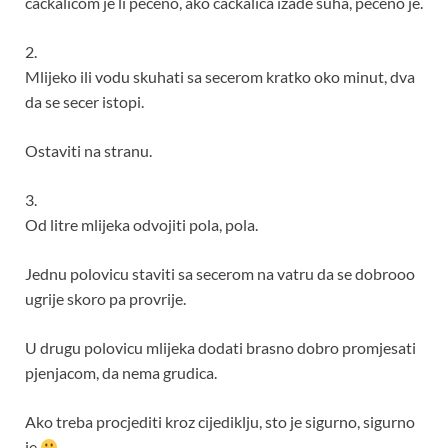
cackalicom je li peceno, ako cackalica izade suha, peceno je.
2.
Mlijeko ili vodu skuhati sa secerom kratko oko minut, dva
da se secer istopi.
Ostaviti na stranu.
3.
Od litre mlijeka odvojiti pola, pola.
Jednu polovicu staviti sa secerom na vatru da se dobrooo
ugrije skoro pa provrije.
U drugu polovicu mlijeka dodati brasno dobro promjesati
pjenjacom, da nema grudica.
Ako treba procjediti kroz cijediklju, sto je sigurno, sigurno
je