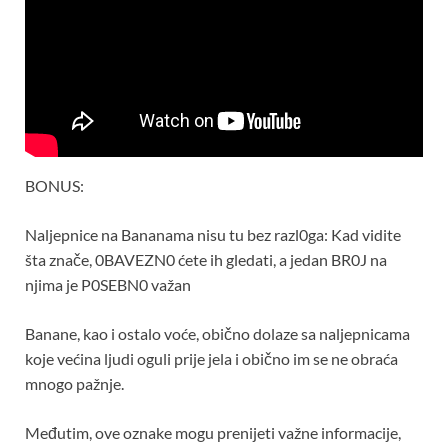
BONUS:
Naljepnice na Bananama nisu tu bez razl0ga: Kad vidite
šta znače, 0BAVEZN0 ćete ih gledati, a jedan BR0J na
njima je P0SEBN0 važan
Banane, kao i ostalo voće, obično dolaze sa naljepnicama
koje većina ljudi oguli prije jela i obično im se ne obraća
mnogo pažnje.
Međutim, ove oznake mogu prenijeti važne informacije,