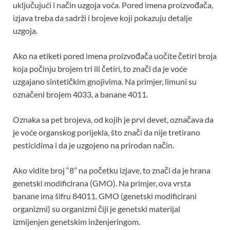
uključujući i način uzgoja voća. Pored imena proizvođača,
izjava treba da sadrži i brojeve koji pokazuju detalje
uzgoja.
Ako na etiketi pored imena proizvođača uočite četiri broja
koja počinju brojem tri ili četiri, to znači da je voće
uzgajano sintetičkim gnojivima. Na primjer, limuni su
označeni brojem 4033, a banane 4011.
Oznaka sa pet brojeva, od kojih je prvi devet, označava da
je voće organskog porijekla, što znači da nije tretirano
pesticidima i da je uzgojeno na prirodan način.
Ako vidite broj “8” na početku izjave, to znači da je hrana
genetski modificirana (GMO). Na primjer, ova vrsta
banane ima šifru 84011. GMO (genetski modificirani
organizmi) su organizmi čiji je genetski materijal
izmijenjen genetskim inženjeringom.