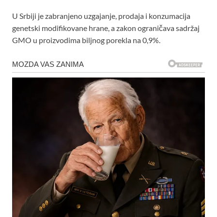
U Srbiji je zabranjeno uzgajanje, prodaja i konzumacija
genetski modifikovane hrane, a zakon ograničava sadržaj
GMO u proizvodima biljnog porekla na 0,9%.