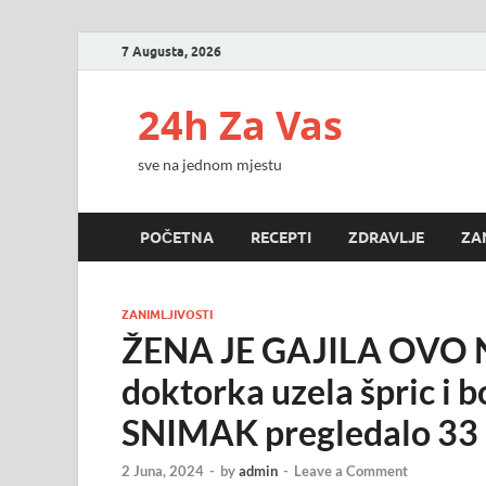
7 Augusta, 2026
24h Za Vas
sve na jednom mjestu
POČETNA
RECEPTI
ZDRAVLJE
ZA
ZANIMLJIVOSTI
ŽENA JE GAJILA OVO N
doktorka uzela špric i b
SNIMAK pregledalo 33 m
2 Juna, 2024
-
by
admin
-
Leave a Comment