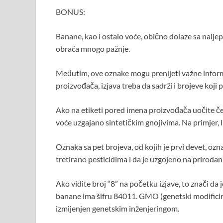
BONUS:
Banane, kao i ostalo voće, obično dolaze sa naljepn
obraća mnogo pažnje.
Međutim, ove oznake mogu prenijeti važne informa
proizvođača, izjava treba da sadrži i brojeve koji 
Ako na etiketi pored imena proizvođača uočite četiri
voće uzgajano sintetičkim gnojivima. Na primjer,
Oznaka sa pet brojeva, od kojih je prvi devet, ozn
tretirano pesticidima i da je uzgojeno na prirodan
Ako vidite broj “8” na početku izjave, to znači da
banane ima šifru 84011. GMO (genetski modificiran
izmijenjen genetskim inženjeringom.