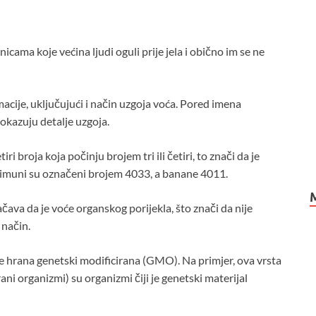
icama koje većina ljudi oguli prije jela i obično im se ne
cije, uključujući i način uzgoja voća. Pored imena
pokazuju detalje uzgoja.
 broja koja počinju brojem tri ili četiri, to znači da je
 limuni su označeni brojem 4033, a banane 4011.
ačava da je voće organskog porijekla, što znači da nije
 način.
 je hrana genetski modificirana (GMO). Na primjer, ova vrsta
i organizmi) su organizmi čiji je genetski materijal