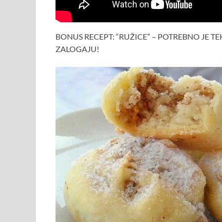
BONUS RECEPT: “RUŽICE” – POTREBNO JE T
ZALOGAJU!