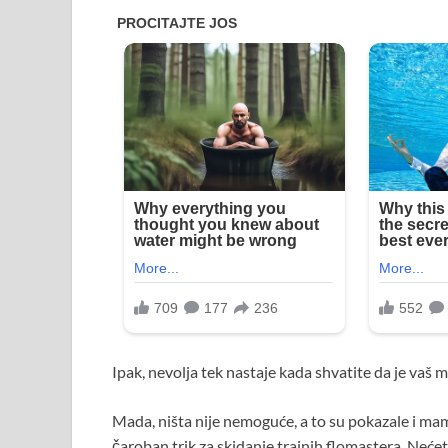
Ipak, nevolja tek nastaje kada shvatite da je vaš 
Mada, ništa nije nemoguće, a to su pokazale i mame
čaroban trik za skidanje trajnih flomastera. Nećete