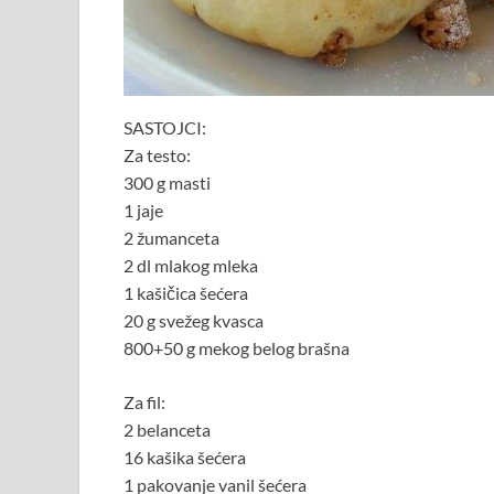
SASTOJCI:
Za testo:
300 g masti
1 jaje
2 žumanceta
2 dl mlakog mleka
1 kašičica šećera
20 g svežeg kvasca
800+50 g mekog belog brašna
Za fil:
2 belanceta
16 kašika šećera
1 pakovanje vanil šećera