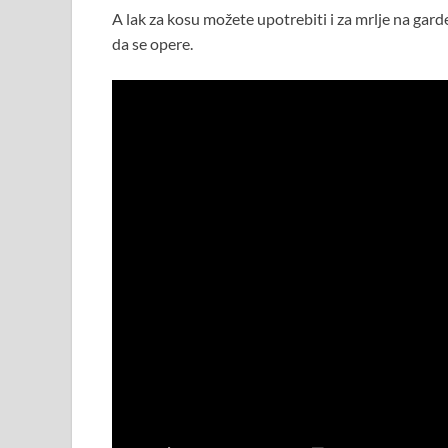
A lak za kosu možete upotrebiti i za mrlje na gard
da se opere.