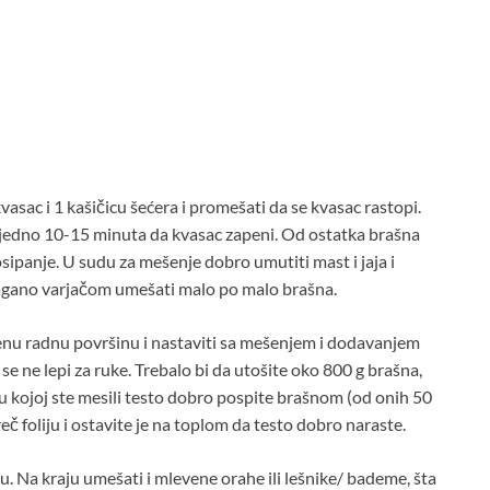
asac i 1 kašičicu šećera i promešati da se kvasac rastopi.
 jedno 10-15 minuta da kvasac zapeni. Od ostatka brašna
posipanje. U sudu za mešenje dobro umutiti mast i jaja i
 lagano varjačom umešati malo po malo brašna.
enu radnu površinu i nastaviti sa mešenjem i dodavanjem
e ne lepi za ruke. Trebalo bi da utošite oko 800 g brašna,
 u kojoj ste mesili testo dobro pospite brašnom (od onih 50
reč foliju i ostavite je na toplom da testo dobro naraste.
lu. Na kraju umešati i mlevene orahe ili lešnike/ bademe, šta