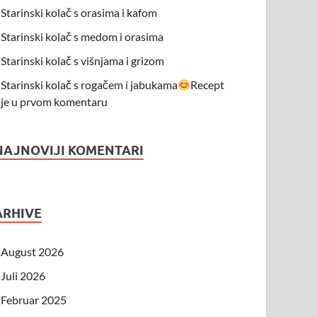
Starinski kolač s orasima i kafom
Starinski kolač s medom i orasima
Starinski kolač s višnjama i grizom
Starinski kolač s rogačem i jabukama
Recept
je u prvom komentaru
NAJNOVIJI KOMENTARI
ARHIVE
August 2026
Juli 2026
Februar 2025