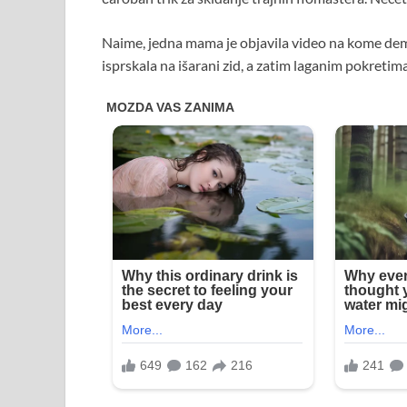
Naime, jedna mama je objavila video na kome dem
isprskala na išarani zid, a zatim laganim pokretim