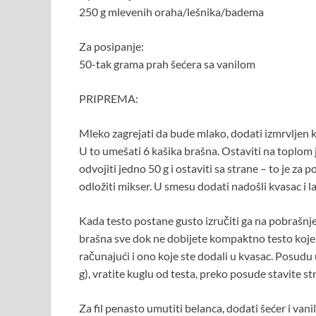
250 g mlevenih oraha/lešnika/badema
Za posipanje:
50-tak grama prah šećera sa vanilom
PRIPREMA:
Mleko zagrejati da bude mlako, dodati izmrvljen kv
U to umešati 6 kašika brašna. Ostaviti na toplom
odvojiti jedno 50 g i ostaviti sa strane – to je za 
odložiti mikser. U smesu dodati nadošli kvasac i
Kada testo postane gusto izručiti ga na pobrašnj
brašna sve dok ne dobijete kompaktno testo koje s
računajući i ono koje ste dodali u kvasac. Posudu
g), vratite kuglu od testa, preko posude stavite st
Za fil penasto umutiti belanca, dodati šećer i vani