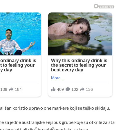
mališan koristio upravo one markere koji se teško skidaju.
 sa jedne australijske Fejsbuk grupe koje su otkrile zaista
 vjerovati, ali riječ je o običnom laku za kosu.