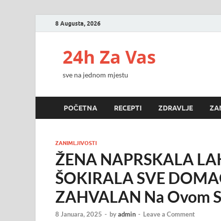
8 Augusta, 2026
24h Za Vas
sve na jednom mjestu
POČETNA
RECEPTI
ZDRAVLJE
ZA
ZANIMLJIVOSTI
ŽENA NAPRSKALA LAK
ŠOKIRALA SVE DOMAĆICE
ZAHVALAN Na Ovom Su
8 Januara, 2025
-
by
admin
-
Leave a Comment