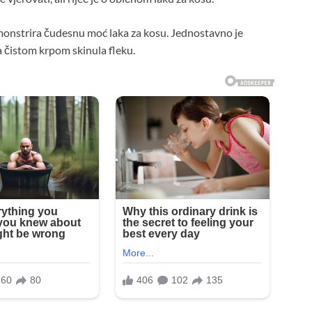
onstrira čudesnu moć laka za kosu. Jednostavno je
a čistom krpom skinula fleku.