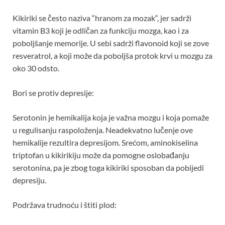
Kikiriki se često naziva “hranom za mozak“, jer sadrži
vitamin B3 koji je odličan za funkciju mozga, kao i za
poboljšanje memorije. U sebi sadrži flavonoid koji se zove
resveratrol, a koji može da poboljša protok krvi u mozgu za
oko 30 odsto.
Bori se protiv depresije:
Serotonin je hemikalija koja je važna mozgu i koja pomaže
u regulisanju raspoloženja. Neadekvatno lučenje ove
hemikalije rezultira depresijom. Srećom, aminokiselina
triptofan u kikirikiju može da pomogne oslobađanju
serotonina, pa je zbog toga kikiriki sposoban da pobijedi
depresiju.
Podržava trudnoću i štiti plod: