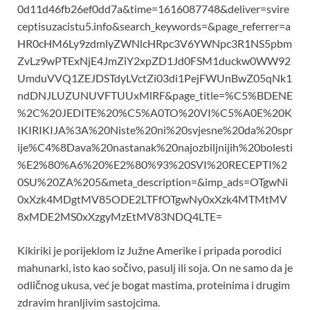
0d11d46fb26ef0dd7a&time=1616087748&deliver=svire
ceptisuzacistu5.info&search_keywords=&page_referrer=a
HR0cHM6Ly9zdmlyZWNlcHRpc3V6YWNpc3R1NS5pbm
ZvLz9wPTExNjE4JmZiY2xpZD1Jd0FSM1duckw0WW92
UmduVVQ1ZEJDSTdyLVctZi03di1PejFWUnBwZ05qNk1
ndDNJLUZUNUVFTUUxMlRF&page_title=%C5%BDENE
%2C%20JEDITE%20%C5%A0TO%20VI%C5%A0E%20K
IKIRIKIJA%3A%20Niste%20ni%20svjesne%20da%20spr
ije%C4%8Dava%20nastanak%20najozbiljnijih%20bolesti
%E2%80%A6%20%E2%80%93%20SVI%20RECEPTI%2
0SU%20ZA%205&meta_description=&imp_ads=OTgwNi
0xXzk4MDgtMV85ODE2LTFfOTgwNy0xXzk4MTMtMV
8xMDE2MS0xXzgyMzEtMV83NDQ4LTE=
Kikiriki je porijeklom iz Južne Amerike i pripada porodici
mahunarki, isto kao sočivo, pasulj ili soja. On ne samo da je
odličnog ukusa, već je bogat mastima, proteinima i drugim
zdravim hranljivim sastojcima.