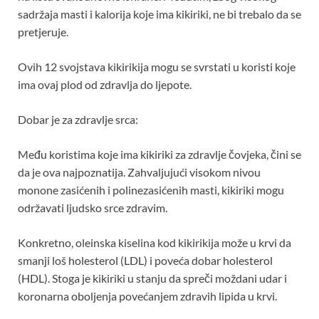
sadržaja masti i kalorija koje ima kikiriki, ne bi trebalo da se
pretjeruje.
Ovih 12 svojstava kikirikija mogu se svrstati u koristi koje
ima ovaj plod od zdravlja do ljepote.
Dobar je za zdravlje srca:
Među koristima koje ima kikiriki za zdravlje čovjeka, čini se
da je ova najpoznatija. Zahvaljujući visokom nivou
monone zasićenih i polinezasićenih masti, kikiriki mogu
održavati ljudsko srce zdravim.
Konkretno, oleinska kiselina kod kikirikija može u krvi da
smanji loš holesterol (LDL) i poveća dobar holesterol
(HDL). Stoga je kikiriki u stanju da spreči moždani udar i
koronarna oboljenja povećanjem zdravih lipida u krvi.