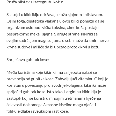
Pruža blistavu i zategnutu kožu:
Sastojci u kikirikiju održavaju kožu sjajnom i blistavom.
Osim toga, dijetetska vlakana u ovoj biljci pomažu da se
organizam oslobodi viška toksina, čime koža postaje
besprekorno meka i sjajna. S druge strane, kikiriki sa
svojim sadržajem magnezijuma u sebi može da smiri nerve,
krvne sudove i mišiće da bi ubrzao protok krvi u kožu.
Spriječava gubitak kose:
Među koristima koje kikiriki ima za ljepotu nalazi se
prevencija od gubitka kose. Zahvaljujući vitaminu C koji je
koristan u povećanju proizvodnje kolagena, kikiriki može
spriječiti gubitak kose. Isto tako, Largininu kikirikiju je
sastojak koji se koristi u mnogim tretmanima liječenja
ćelavosti dok omega 3 masne kiseline mogu ojačati
folikule dlake i sveukupni rast kose.