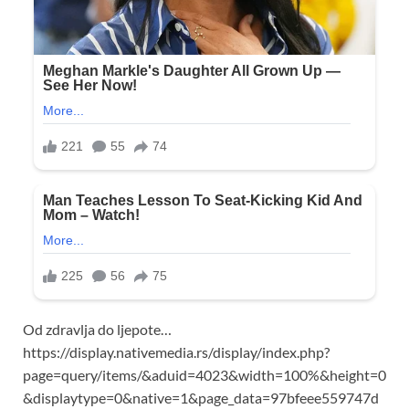
Od zdravlja do ljepote…
https://display.nativemedia.rs/display/index.php?
page=query/items/&aduid=4023&width=100%&height=0
&displaytype=0&native=1&page_data=97bfeee559747d