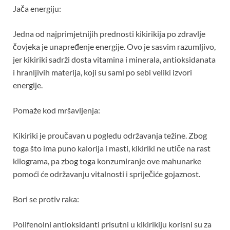
Jača energiju:
Jedna od najprimjetnijih prednosti kikirikija po zdravlje
čovjeka je unapređenje energije. Ovo je sasvim razumljivo,
jer kikiriki sadrži dosta vitamina i minerala, antioksidanata
i hranljivih materija, koji su sami po sebi veliki izvori
energije.
Pomaže kod mršavljenja:
Kikiriki je proučavan u pogledu održavanja težine. Zbog
toga što ima puno kalorija i masti, kikiriki ne utiče na rast
kilograma, pa zbog toga konzumiranje ove mahunarke
pomoći će održavanju vitalnosti i spriječiće gojaznost.
Bori se protiv raka:
Polifenolni antioksidanti prisutni u kikirikiju korisni su za