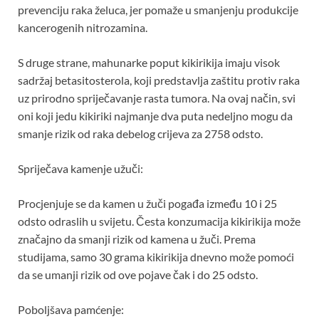
prevenciju raka želuca, jer pomaže u smanjenju produkcije
kancerogenih nitrozamina.
S druge strane, mahunarke poput kikirikija imaju visok
sadržaj betasitosterola, koji predstavlja zaštitu protiv raka
uz prirodno spriječavanje rasta tumora. Na ovaj način, svi
oni koji jedu kikiriki najmanje dva puta nedeljno mogu da
smanje rizik od raka debelog crijeva za 27­58 odsto.
Spriječava kamenje užuči:
Procjenjuje se da kamen u žuči pogađa između 10 i 25
odsto odraslih u svijetu. Česta konzumacija kikirikija može
značajno da smanji rizik od kamena u žuči. Prema
studijama, samo 30 grama kikirikija dnevno može pomoći
da se umanji rizik od ove pojave čak i do 25 odsto.
Poboljšava pamćenje: