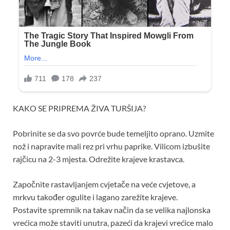
KAKO SE PRIPREMA ŽIVA TURŠIJA?
Pobrinite se da svo povrće bude temeljito oprano. Uzmite
nož i napravite mali rez pri vrhu paprike. Vilicom izbušite
rajčicu na 2-3 mjesta. Odrežite krajeve krastavca.
Započnite rastavljanjem cvjetače na veće cvjetove, a
mrkvu također ogulite i lagano zarežite krajeve.
Postavite spremnik na takav način da se velika najlonska
vrećica može staviti unutra, pazeći da krajevi vrećice malo