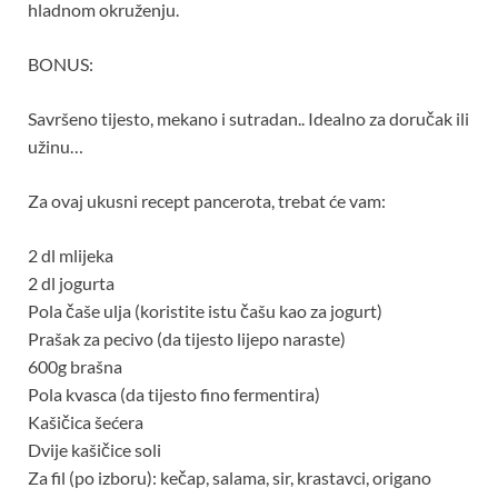
hladnom okruženju.
BONUS:
Savršeno tijesto, mekano i sutradan.. Idealno za doručak ili
užinu…
Za ovaj ukusni recept pancerota, trebat će vam:
2 dl mlijeka
2 dl jogurta
Pola čaše ulja (koristite istu čašu kao za jogurt)
Prašak za pecivo (da tijesto lijepo naraste)
600g brašna
Pola kvasca (da tijesto fino fermentira)
Kašičica šećera
Dvije kašičice soli
Za fil (po izboru): kečap, salama, sir, krastavci, origano