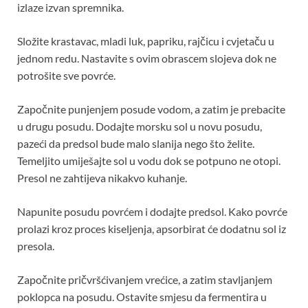
izlaze izvan spremnika.
Složite krastavac, mladi luk, papriku, rajčicu i cvjetaču u
jednom redu. Nastavite s ovim obrascem slojeva dok ne
potrošite sve povrće.
Započnite punjenjem posude vodom, a zatim je prebacite
u drugu posudu. Dodajte morsku sol u novu posudu,
pazeći da predsol bude malo slanija nego što želite.
Temeljito umiješajte sol u vodu dok se potpuno ne otopi.
Presol ne zahtijeva nikakvo kuhanje.
Napunite posudu povrćem i dodajte predsol. Kako povrće
prolazi kroz proces kiseljenja, apsorbirat će dodatnu sol iz
presola.
Započnite pričvršćivanjem vrećice, a zatim stavljanjem
poklopca na posudu. Ostavite smjesu da fermentira u