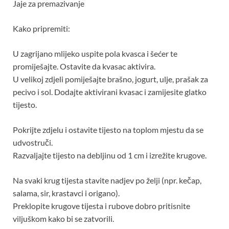
Jaje za premazivanje
Kako pripremiti:
U zagrijano mlijeko uspite pola kvasca i šećer te
promiješajte. Ostavite da kvasac aktivira.
U velikoj zdjeli pomiješajte brašno, jogurt, ulje, prašak za
pecivo i sol. Dodajte aktivirani kvasac i zamijesite glatko
tijesto.
Pokrijte zdjelu i ostavite tijesto na toplom mjestu da se
udvostruči.
Razvaljajte tijesto na debljinu od 1 cm i izrežite krugove.
Na svaki krug tijesta stavite nadjev po želji (npr. kečap,
salama, sir, krastavci i origano).
Preklopite krugove tijesta i rubove dobro pritisnite
viljuškom kako bi se zatvorili.