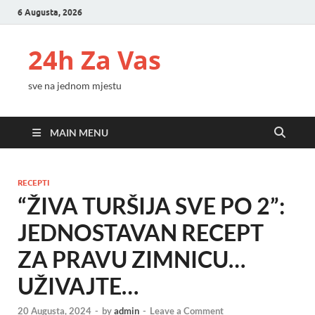
6 Augusta, 2026
24h Za Vas
sve na jednom mjestu
MAIN MENU
RECEPTI
“ŽIVA TURŠIJA SVE PO 2”:
JEDNOSTAVAN RECEPT
ZA PRAVU ZIMNICU…
UŽIVAJTE…
20 Augusta, 2024
-
by
admin
-
Leave a Comment