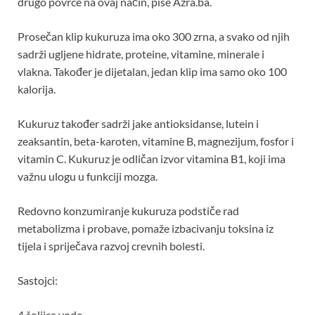
drugo povrće na ovaj način, piše Azra.ba.
Prosečan klip kukuruza ima oko 300 zrna, a svako od njih
sadrži ugljene hidrate, proteine, vitamine, minerale i
vlakna. Također je dijetalan, jedan klip ima samo oko 100
kalorija.
Kukuruz također sadrži jake antioksidanse, lutein i
zeaksantin, beta-karoten, vitamine B, magnezijum, fosfor i
vitamin C. Kukuruz je odličan izvor vitamina B1, koji ima
važnu ulogu u funkciji mozga.
Redovno konzumiranje kukuruza podstiče rad
metabolizma i probave, pomaže izbacivanju toksina iz
tijela i spriječava razvoj crevnih bolesti.
Sastojci:
4 šoljice vode