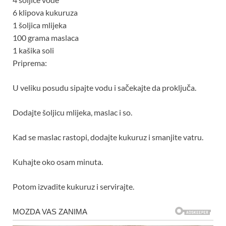
6 klipova kukuruza
1 šoljica mlijeka
100 grama maslaca
1 kašika soli
Priprema:
U veliku posudu sipajte vodu i sačekajte da proključa.
Dodajte šoljicu mlijeka, maslac i so.
Kad se maslac rastopi, dodajte kukuruz i smanjite vatru.
Kuhajte oko osam minuta.
Potom izvadite kukuruz i servirajte.