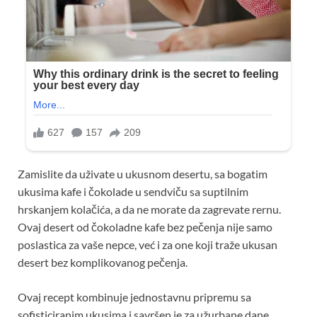
Zamislite da uživate u ukusnom desertu, sa bogatim
ukusima kafe i čokolade u sendviču sa suptilnim
hrskanjem kolačića, a da ne morate da zagrevate rernu.
Ovaj desert od čokoladne kafe bez pečenja nije samo
poslastica za vaše nepce, već i za one koji traže ukusan
desert bez komplikovanog pečenja.
Ovaj recept kombinuje jednostavnu pripremu sa
sofisticiranim ukusima i savršen je za užurbane dane,