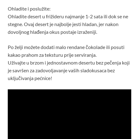
Ohladite i poslužite:
Ohladite desert u frižideru najmanje 1-2 sata ili dok se ne
stegne. Ovaj desert je najbolje jesti hladan, jer nakon
dovoljnog hlađenja okus postaje izraženiji.
Po želji možete dodati malo rendane čokolade ili posuti
kakao prahom za teksturu prije serviranja.
Uživajte u brzom i jednostavnom desertu bez pečenja koji
je savršen za zadovoljavanje vaših sladokusaca bez
uključivanja pećnice!