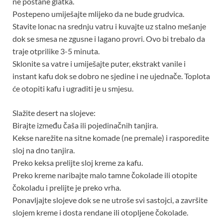
ne postane glatka.
Postepeno umiješajte mlijeko da ne bude grudvica.
Stavite lonac na srednju vatru i kuvajte uz stalno mešanje
dok se smesa ne zgusne i lagano provri. Ovo bi trebalo da
traje otprilike 3-5 minuta.
Sklonite sa vatre i umiješajte puter, ekstrakt vanile i
instant kafu dok se dobro ne sjedine i ne ujednače. Toplota
će otopiti kafu i ugraditi je u smjesu.
Slažite desert na slojeve:
Birajte između čaša ili pojedinačnih tanjira.
Kekse narežite na sitne komade (ne premale) i rasporedite
sloj na dno tanjira.
Preko keksa prelijte sloj kreme za kafu.
Preko kreme naribajte malo tamne čokolade ili otopite
čokoladu i prelijte je preko vrha.
Ponavljajte slojeve dok se ne utroše svi sastojci, a završite
slojem kreme i dosta rendane ili otopljene čokolade.