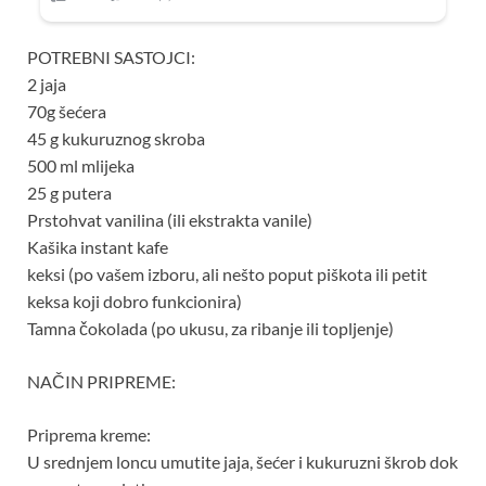
POTREBNI SASTOJCI:
2 jaja
70g šećera
45 g kukuruznog skroba
500 ml mlijeka
25 g putera
Prstohvat vanilina (ili ekstrakta vanile)
Kašika instant kafe
keksi (po vašem izboru, ali nešto poput piškota ili petit
keksa koji dobro funkcionira)
Tamna čokolada (po ukusu, za ribanje ili topljenje)
NAČIN PRIPREME:
Priprema kreme:
U srednjem loncu umutite jaja, šećer i kukuruzni škrob dok