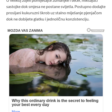
U velikoj zdjeli pomiješajte žumanjke i šećer, miksajući
sastojke dok smjesa ne postane svijetla. Postupno dodajte
prosijani kukuruzni škrob uz stalno miješanje pjenjačom
dok ne dobijete glatku i jednoličnu konzistenciju.