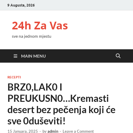
9 Augusta, 2026
24h Za Vas
sve na jednom mjestu
MAIN MENU
RECEPTI
BRZ0,LAK0 I
PREUKUSN0…Kremasti
desert bez pečenja koji će
sve 0duševiti!
15 Januara, 2025
-
by
admin
-
Leave a Comment