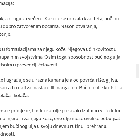
macija:
k, a drugu za večeru. Kako bi se održala kvaliteta, bučino
 u dobro zatvorenim bocama. Nakon otvaranja,
tenje.
to u formulacijama za njegu kože. Njegova učinkovitost u
tuupalnim svojstvima. Osim toga, sposobnost bučinog ulja
snim u prevenciji ćelavosti.
e i ugrađuje se u razna kuhana jela od povrća, riže, gljiva,
kao alternativa maslacu ili margarinu. Bučino ulje koristi se
olača i kolača.
vrsne primjene, bučino se ulje pokazalo iznimno vrijednim.
vna mjera ili za njegu kože, ovo ulje može uvelike poboljšati
anjem bučinog ulja u svoju dnevnu rutinu i prehranu,
dnosti.