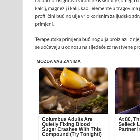
Dodatno, osigurava vitamine B skupine, omega 6 i 
kalcij, magnezij i kalij, kao i elemente u tragovim
profil čini bučino ulje vrlo korisnim za ljudsko zd
primjeni.
Terapeutska primjena bučinog ulja proizlazi iz nj
se uočavaju u odnosu na sljedeće zdravstvene pr