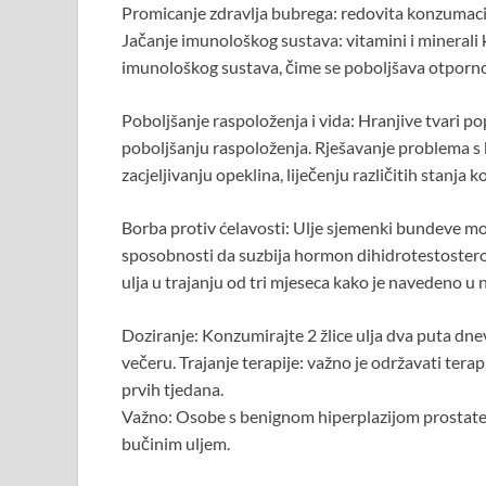
Promicanje zdravlja bubrega: redovita konzumacij
Jačanje imunološkog sustava: vitamini i minerali 
imunološkog sustava, čime se poboljšava otpornos
Poboljšanje raspoloženja i vida: Hranjive tvari p
poboljšanju raspoloženja. Rješavanje problema s
zacjeljivanju opeklina, liječenju različitih stanja 
Borba protiv ćelavosti: Ulje sjemenki bundeve mož
sposobnosti da suzbija hormon dihidrotestostero
ulja u trajanju od tri mjeseca kako je navedeno u 
Doziranje: Konzumirajte 2 žlice ulja dva puta dn
večeru. Trajanje terapije: važno je održavati ter
prvih tjedana.
Važno: Osobe s benignom hiperplazijom prostate tr
bučinim uljem.