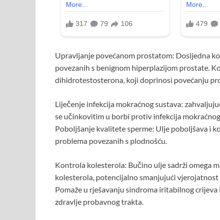
Upravljanje povećanom prostatom: Dosljedna ko
povezanih s benignom hiperplazijom prostate. Ko
dihidrotestosterona, koji doprinosi povećanju pr
Liječenje infekcija mokraćnog sustava: zahvaljuju
se učinkovitim u borbi protiv infekcija mokraćno
Poboljšanje kvalitete sperme: Ulje poboljšava i k
problema povezanih s plodnošću.
Kontrola kolesterola: Bučino ulje sadrži omega m
kolesterola, potencijalno smanjujući vjerojatnos
Pomaže u rješavanju sindroma iritabilnog crijeva i
zdravlje probavnog trakta.