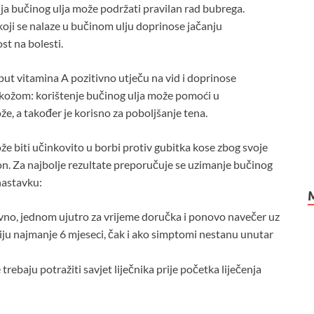
a bučinog ulja može podržati pravilan rad bubrega.
koji se nalaze u bučinom ulju doprinose jačanju
t na bolesti.
oput vitamina A pozitivno utječu na vid i doprinose
 kožom: korištenje bučinog ulja može pomoći u
kože, a također je korisno za poboljšanje tena.
e biti učinkovito u borbi protiv gubitka kose zbog svoje
n. Za najbolje rezultate preporučuje se uzimanje bučinog
nastavku:
evno, jednom ujutro za vrijeme doručka i ponovo navečer uz
apiju najmanje 6 mjeseci, čak i ako simptomi nestanu unutar
ebaju potražiti savjet liječnika prije početka liječenja