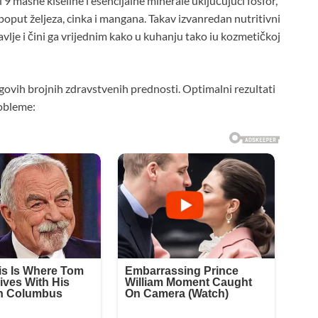
9 masne kiseline i esencijalne minerale uključujući fosfor,
a poput željeza, cinka i mangana. Takav izvanredan nutritivni
ravlje i čini ga vrijednim kako u kuhanju tako iu kozmetičkoj
egovih brojnih zdravstvenih prednosti. Optimalni rezultati
obleme: