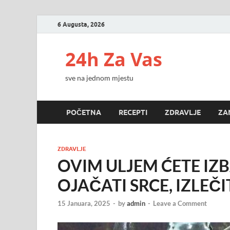
6 Augusta, 2026
24h Za Vas
sve na jednom mjestu
POČETNA
RECEPTI
ZDRAVLJE
ZA
ZDRAVLJE
OVIM ULJEM ĆETE IZB
OJAČATI SRCE, IZLE
15 Januara, 2025
-
by
admin
-
Leave a Comment