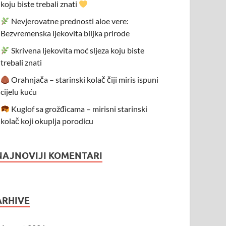
koju biste trebali znati
Nevjerovatne prednosti aloe vere:
Bezvremenska ljekovita biljka prirode
Skrivena ljekovita moć sljeza koju biste
trebali znati
Orahnjača – starinski kolač čiji miris ispuni
cijelu kuću
Kuglof sa grožđicama – mirisni starinski
kolač koji okuplja porodicu
NAJNOVIJI KOMENTARI
ARHIVE