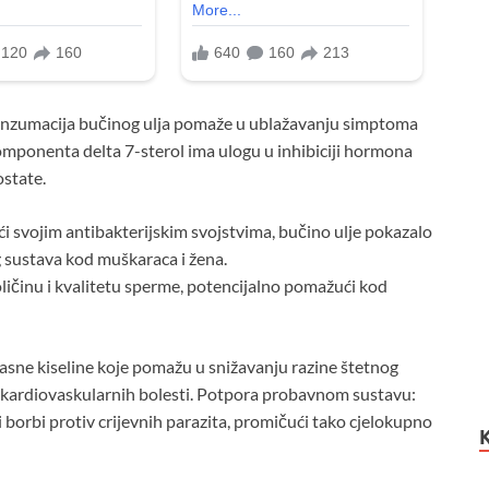
nzumacija bučinog ulja pomaže u ublažavanju simptoma
mponenta delta 7-sterol ima ulogu u inhibiciji hormona
ostate.
ći svojim antibakterijskim svojstvima, bučino ulje pokazalo
g sustava kod muškaraca i žena.
oličinu i kvalitetu sperme, potencijalno pomažući kod
asne kiseline koje pomažu u snižavanju razine štetnog
t kardiovaskularnih bolesti. Potpora probavnom sustavu:
 borbi protiv crijevnih parazita, promičući tako cjelokupno