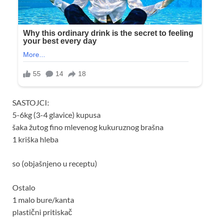
SASTOJCI:
5-6kg (3-4 glavice) kupusa
šaka žutog fino mlevenog kukuruznog brašna
1 kriška hleba
so (objašnjeno u receptu)
Ostalo
1 malo bure/kanta
plastični pritiskač