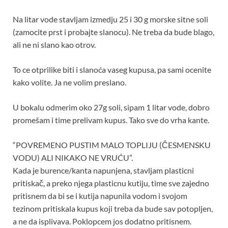
Na litar vode stavljam izmedju 25 i 30 g morske sitne soli
(zamocite prst i probajte slanocu). Ne treba da bude blago,
ali ne ni slano kao otrov.
To ce otprilike biti i slanoća vaseg kupusa, pa sami ocenite
kako volite. Ja ne volim preslano.
U bokalu odmerim oko 27g soli, sipam 1 litar vode, dobro
promešam i time prelivam kupus. Tako sve do vrha kante.
“POVREMENO PUSTIM MALO TOPLIJU (ČESMENSKU
VODU) ALI NIKAKO NE VRUĆU”.
Kada je burence/kanta napunjena, stavljam plasticni
pritiskač, a preko njega plasticnu kutiju, time sve zajedno
pritisnem da bi se i kutija napunila vodom i svojom
tezinom pritiskala kupus koji treba da bude sav potopljen,
a ne da isplivava. Poklopcem jos dodatno pritisnem.