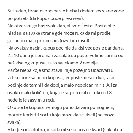
Sutradan, izvadim ono parče hleba i dodam jos slane vode
po potrebi (da kupus bude prekriven).
Ne otvaram ga bas svaki dan, ali vrlo često. Posto nije
hladan, sa svake strane gde moze ruka da mi prodje,
gurnem i malo promesam (uzvrtim rasol).
Na ovakav nacin, kupus pocinje da kisi vec posle par dana.
Za 10 dana je spreman za salatu, a posto volimo sarmu od
baš kiselog kupusa, za to sačekamo 2 nedelje.
Parče hleba koje smo stavili nije pozeljno ubacivati u
veliko bure sa puno kupusa, jer posle mesec dva, rasol
počinje da tamni i da dobija malo neobican miris. Ali za
ovako malu količinu, koja ce se potrošiti u roku od 3
nedelje je sasvim u redu.
Oko sorte kupusa ne mogu puno da vam pomognem,
morate koristiti sortu koja moze da se kiseli (ne moze
svaka).
Ako je sorta dobra, nikada mi se kupus ne kvari (čak ni na