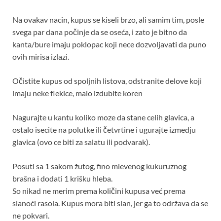
Na ovakav nacin, kupus se kiseli brzo, ali samim tim, posle
svega par dana počinje da se oseća, i zato je bitno da
kanta/bure imaju poklopac koji nece dozvoljavati da puno
ovih mirisa izlazi.
Očistite kupus od spoljnih listova, odstranite delove koji
imaju neke flekice, malo izdubite koren
Nagurajte u kantu koliko moze da stane celih glavica, a
ostalo isecite na polutke ili četvrtine i ugurajte izmedju
glavica (ovo ce biti za salatu ili podvarak).
Posuti sa 1 sakom žutog, fino mlevenog kukuruznog
brašna i dodati 1 krišku hleba.
So nikad ne merim prema količini kupusa već prema
slanoći rasola. Kupus mora biti slan, jer ga to održava da se
ne pokvari.