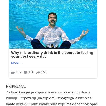
PRIPREMA:
Za brzo kišeljenje kupusa je važno da se kupus drži u
kuhinji ili trpezariji (na toplom) i zbog toga je bitno da
imate nekakvu kantu/malo bure koje ima dobar poklopac.