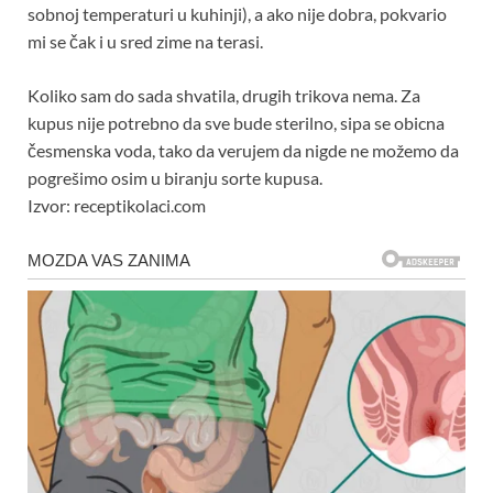
sobnoj temperaturi u kuhinji), a ako nije dobra, pokvario
mi se čak i u sred zime na terasi.
Koliko sam do sada shvatila, drugih trikova nema. Za
kupus nije potrebno da sve bude sterilno, sipa se obicna
česmenska voda, tako da verujem da nigde ne možemo da
pogrešimo osim u biranju sorte kupusa.
Izvor: receptikolaci.com