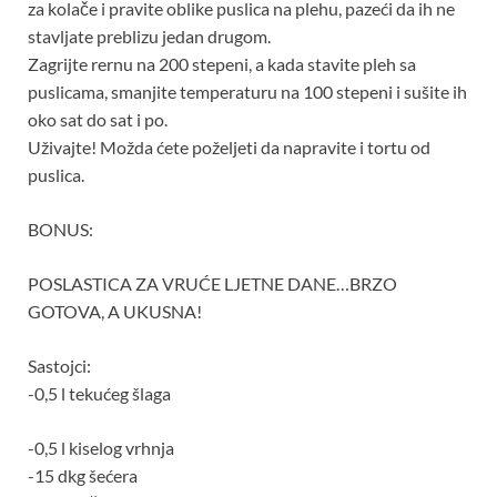
za kolače i pravite oblike puslica na plehu, pazeći da ih ne
stavljate preblizu jedan drugom.
Zagrijte rernu na 200 stepeni, a kada stavite pleh sa
puslicama, smanjite temperaturu na 100 stepeni i sušite ih
oko sat do sat i po.
Uživajte! Možda ćete poželjeti da napravite i tortu od
puslica.
BONUS:
POSLASTICA ZA VRUĆE LJETNE DANE…BRZO
GOTOVA, A UKUSNA!
Sastojci:
-0,5 l tekućeg šlaga
-0,5 l kiselog vrhnja
-15 dkg šećera