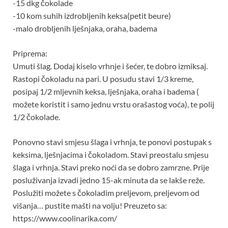
-15 dkg čokolade
-10 kom suhih izdrobljenih keksa(petit beure)
-malo drobljenih lješnjaka, oraha, badema
Priprema:
Umuti šlag. Dodaj kiselo vrhnje i šećer, te dobro izmiksaj.
Rastopi čokoladu na pari. U posudu stavi 1/3 kreme,
posipaj 1/2 mljevnih keksa, lješnjaka, oraha i badema (
možete koristit i samo jednu vrstu orašastog voća), te polij
1/2 čokolade.
Ponovno stavi smjesu šlaga i vrhnja, te ponovi postupak s
keksima, lješnjacima i čokoladom. Stavi preostalu smjesu
šlaga i vrhnja. Stavi preko noći da se dobro zamrzne. Prije
posluživanja izvadi jedno 15-ak minuta da se lakše reže.
Poslužiti možete s čokoladim preljevom, preljevom od
višanja… pustite mašti na volju! Preuzeto sa:
https://www.coolinarika.com/