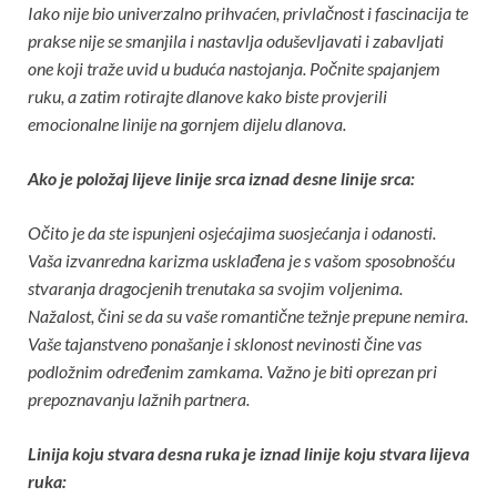
Iako nije bio univerzalno prihvaćen, privlačnost i fascinacija te
prakse nije se smanjila i nastavlja oduševljavati i zabavljati
one koji traže uvid u buduća nastojanja. Počnite spajanjem
ruku, a zatim rotirajte dlanove kako biste provjerili
emocionalne linije na gornjem dijelu dlanova.
Ako je položaj lijeve linije srca iznad desne linije srca:
Očito je da ste ispunjeni osjećajima suosjećanja i odanosti.
Vaša izvanredna karizma usklađena je s vašom sposobnošću
stvaranja dragocjenih trenutaka sa svojim voljenima.
Nažalost, čini se da su vaše romantične težnje prepune nemira.
Vaše tajanstveno ponašanje i sklonost nevinosti čine vas
podložnim određenim zamkama. Važno je biti oprezan pri
prepoznavanju lažnih partnera.
Linija koju stvara desna ruka je iznad linije koju stvara lijeva
ruka: