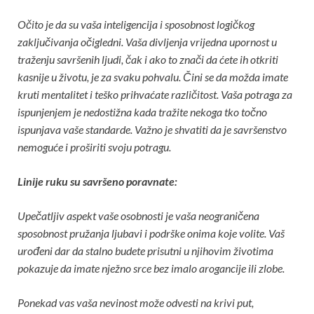
Očito je da su vaša inteligencija i sposobnost logičkog
zaključivanja očigledni. Vaša divljenja vrijedna upornost u
traženju savršenih ljudi, čak i ako to znači da ćete ih otkriti
kasnije u životu, je za svaku pohvalu. Čini se da možda imate
kruti mentalitet i teško prihvaćate različitost. Vaša potraga za
ispunjenjem je nedostižna kada tražite nekoga tko točno
ispunjava vaše standarde. Važno je shvatiti da je savršenstvo
nemoguće i proširiti svoju potragu.
Linije ruku su savršeno poravnate:
Upečatljiv aspekt vaše osobnosti je vaša neograničena
sposobnost pružanja ljubavi i podrške onima koje volite. Vaš
urođeni dar da stalno budete prisutni u njihovim životima
pokazuje da imate nježno srce bez imalo arogancije ili zlobe.
Ponekad vas vaša nevinost može odvesti na krivi put,