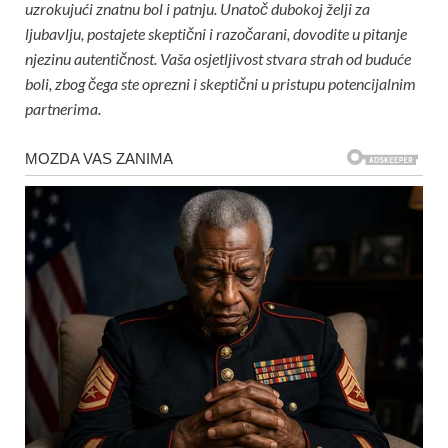
uzrokujući znatnu bol i patnju. Unatoč dubokoj želji za
ljubavlju, postajete skeptični i razočarani, dovodite u pitanje
njezinu autentičnost. Vaša osjetljivost stvara strah od buduće
boli, zbog čega ste oprezni i skeptični u pristupu potencijalnim
partnerima.