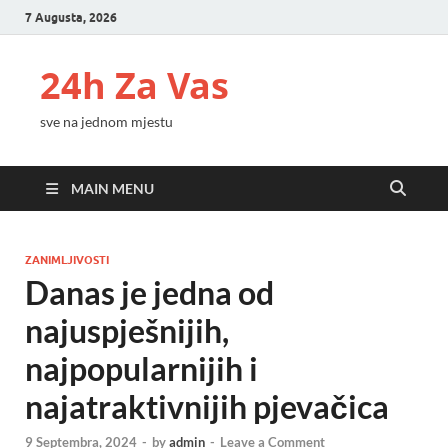
7 Augusta, 2026
24h Za Vas
sve na jednom mjestu
MAIN MENU
ZANIMLJIVOSTI
Danas je jedna od
najuspješnijih,
najpopularnijih i
najatraktivnijih pjevačica
9 Septembra, 2024
-
by
admin
-
Leave a Comment