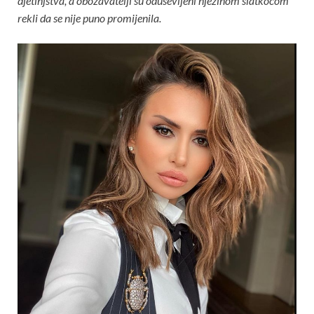
djetinjstva, a obožavatelji su oduševljeni njezinom slatkoćom
rekli da se nije puno promijenila.