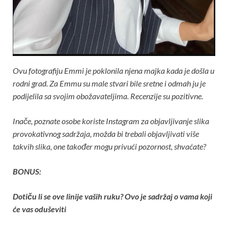
Ovu fotografiju Emmi je poklonila njena majka kada je došla u
rodni grad. Za Emmu su male stvari bile sretne i odmah ju je
podijelila sa svojim obožavateljima. Recenzije su pozitivne.
Inače, poznate osobe koriste Instagram za objavljivanje slika
provokativnog sadržaja, možda bi trebali objavljivati ​​više
takvih slika, one također mogu privući pozornost, shvaćate?
BONUS:
Dotiču li se ove linije vaših ruku? Ovo je sadržaj o vama koji
će vas oduševiti