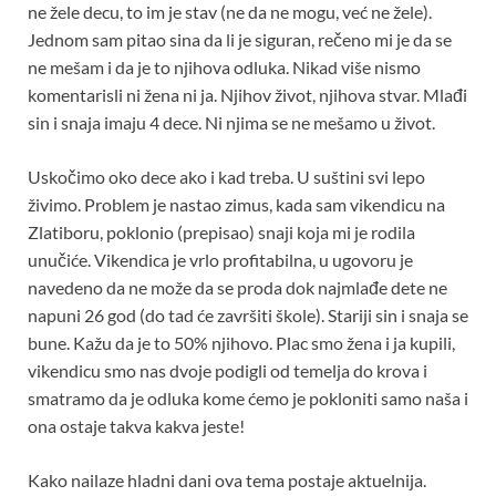
ne žele decu, to im je stav (ne da ne mogu, već ne žele).
Jednom sam pitao sina da li je siguran, rečeno mi je da se
ne mešam i da je to njihova odluka. Nikad više nismo
komentarisli ni žena ni ja. Njihov život, njihova stvar. Mlađi
sin i snaja imaju 4 dece. Ni njima se ne mešamo u život.
Uskočimo oko dece ako i kad treba. U suštini svi lepo
živimo. Problem je nastao zimus, kada sam vikendicu na
Zlatiboru, poklonio (prepisao) snaji koja mi je rodila
unučiće. Vikendica je vrlo profitabilna, u ugovoru je
navedeno da ne može da se proda dok najmlađe dete ne
napuni 26 god (do tad će završiti škole). Stariji sin i snaja se
bune. Kažu da je to 50% njihovo. Plac smo žena i ja kupili,
vikendicu smo nas dvoje podigli od temelja do krova i
smatramo da je odluka kome ćemo je pokloniti samo naša i
ona ostaje takva kakva jeste!
Kako nailaze hladni dani ova tema postaje aktuelnija.