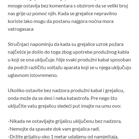
mnoge ostavlja bez komentara s obzirom da se veliki broj
nas grije uz pomoć njih. Kada se grejalice nepravilno
koriste lako mogu da postanu najgora noćna mora
vatrogasaca
Stručnjaci napominju da kada su grejalice uzrok požara
najčešće je došlo do toga zbog upotrebe produžnog kabla
u koji se ona uključuje. Nije svaki produžni kabal sposoban
da podrži različitu voltažu aparata koji se u njega uključuju
uglavnom istovremeno.
Ukoliko ostavite bez nadzora produžni kabal i grejalicu,
onda može da se desi i neka katastrofa. Pre nego što
uključite vašu grejalicu sledeći put imajte na umu ovo:
-Nikada ne ostavljajte grijalicu uključenu bez nadzora.
-Nemojte da spavate dok vam grejalica radi.
-Držite grijalicu oko 1 metar udaljenu od namještaja,