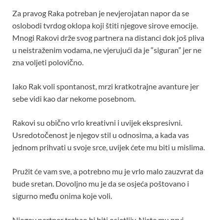
Za pravog Raka potreban je nevjerojatan napor da se
oslobodi tvrdog oklopa koji štiti njegove sirove emocije.
Mnogi Rakovi drže svog partnera na distanci dok još pliva
u neistraženim vodama, ne vjerujući da je “siguran” jer ne
zna voljeti polovično.
Iako Rak voli spontanost, mrzi kratkotrajne avanture jer
sebe vidi kao dar nekome posebnom.
Rakovi su obično vrlo kreativni i uvijek ekspresivni.
Usredotočenost je njegov stil u odnosima, a kada vas
jednom prihvati u svoje srce, uvijek ćete mu biti u mislima.
Pružit će vam sve, a potrebno mu je vrlo malo zauzvrat da
bude sretan. Dovoljno mu je da se osjeća poštovano i
sigurno među onima koje voli.
Njegov partner trebao bi biti osjetljiv. Niste mu prvi