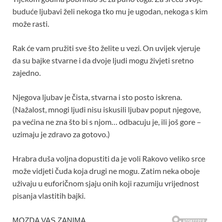
buduće ljubavi želi nekoga tko mu je ugodan, nekoga s kim
može rasti.
Rak će vam pružiti sve što želite u vezi. On uvijek vjeruje
da su bajke stvarne i da dvoje ljudi mogu živjeti sretno
zajedno.
Njegova ljubav je čista, stvarna i sto posto iskrena.
(Nažalost, mnogi ljudi nisu iskusili ljubav poput njegove,
pa većina ne zna što bi s njom… odbacuju je, ili još gore –
uzimaju je zdravo za gotovo.)
Hrabra duša voljna dopustiti da je voli Rakovo veliko srce
može vidjeti čuda koja drugi ne mogu. Zatim neka oboje
uživaju u euforičnom sjaju onih koji razumiju vrijednost
pisanja vlastitih bajki.