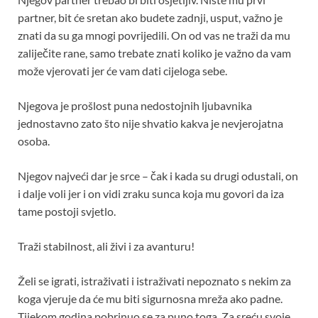
partner, bit će sretan ako budete zadnji, usput, važno je
znati da su ga mnogi povrijedili. On od vas ne traži da mu
zaliječite rane, samo trebate znati koliko je važno da vam
može vjerovati jer će vam dati cijeloga sebe.
Njegova je prošlost puna nedostojnih ljubavnika
jednostavno zato što nije shvatio kakva je nevjerojatna
osoba.
Njegov najveći dar je srce – čak i kada su drugi odustali, on
i dalje voli jer i on vidi zraku sunca koja mu govori da iza
tame postoji svjetlo.
Traži stabilnost, ali živi i za avanturu!
Želi se igrati, istraživati ​​i istraživati ​​nepoznato s nekim za
koga vjeruje da će mu biti sigurnosna mreža ako padne.
Tijekom godina pobrinuo se za puno toga. Za sreću svoje