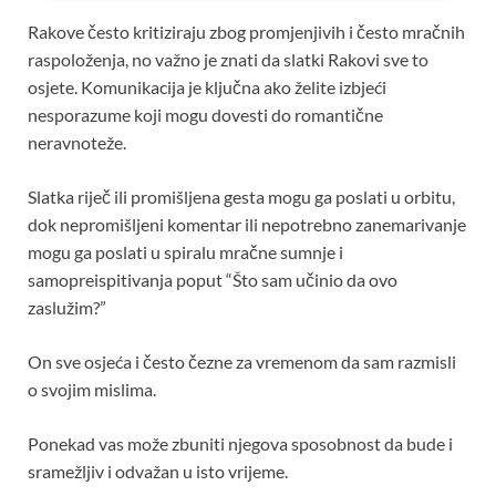
Rakove često kritiziraju zbog promjenjivih i često mračnih
raspoloženja, no važno je znati da slatki Rakovi sve to
osjete. Komunikacija je ključna ako želite izbjeći
nesporazume koji mogu dovesti do romantične
neravnoteže.
Slatka riječ ili promišljena gesta mogu ga poslati u orbitu,
dok nepromišljeni komentar ili nepotrebno zanemarivanje
mogu ga poslati u spiralu mračne sumnje i
samopreispitivanja poput “Što sam učinio da ovo
zaslužim?”
On sve osjeća i često čezne za vremenom da sam razmisli
o svojim mislima.
Ponekad vas može zbuniti njegova sposobnost da bude i
sramežljiv i odvažan u isto vrijeme.