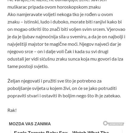
muškarac pripada ovom horoskopskom znaku
Ako namjeravate voljeti nekoga tko je rođen u ovom
znaku – istinski, ludo i duboko, morate biti ranjivi kako bi
on mogao otkriti što znači biti voljen svim srcem. Vjerovao
je da je ljubav najmoćnija sila u svemiru, a da je on najbolji i
najvještiji majstor te magične moći. Njegov najveći dar je
njegovo srce – on i dalje voli čak i kada su svi drugi
odustali jer vidi sićušnu zraku sunca koja mu govori da iza
tame postoji svjetlo.
Željan njegovati i pružiti sve što je potrebno za
poboljšanje svijeta u kojem živi, ​​on će se jako potruditi
popraviti stvari i ostaviti ih boljim nego što ih je zatekao.
Rak!