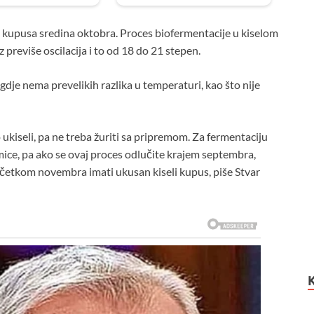
je kupusa sredina oktobra. Proces biofermentacije u kiselom
reviše oscilacija i to od 18 do 21 stepen.
dje nema prevelikih razlika u temperaturi, kao što nije
kiseli, pa ne treba žuriti sa pripremom. Za fermentaciju
mice, pa ako se ovaj proces odlučite krajem septembra,
 početkom novembra imati ukusan kiseli kupus, piše Stvar