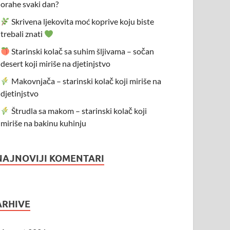
orahe svaki dan?
Skrivena ljekovita moć koprive koju biste
trebali znati
Starinski kolač sa suhim šljivama – sočan
desert koji miriše na djetinjstvo
Makovnjača – starinski kolač koji miriše na
djetinjstvo
Štrudla sa makom – starinski kolač koji
miriše na bakinu kuhinju
NAJNOVIJI KOMENTARI
ARHIVE