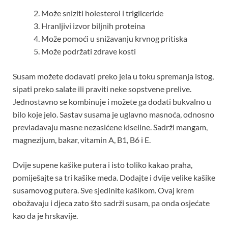
Može sniziti holesterol i trigliceride
Hranljivi izvor biljnih proteina
Može pomoći u snižavanju krvnog pritiska
Može podržati zdrave kosti
Susam možete dodavati preko jela u toku spremanja istog,
sipati preko salate ili praviti neke sopstvene prelive.
Jednostavno se kombinuje i možete ga dodati bukvalno u
bilo koje jelo. Sastav susama je uglavno masnoća, odnosno
prevladavaju masne nezasićene kiseline. Sadrži mangam,
magnezijum, bakar, vitamin A, B1, B6 i E.
Dvije supene kašike putera i isto toliko kakao praha,
pomiješajte sa tri kašike meda. Dodajte i dvije velike kašike
susamovog putera. Sve sjedinite kašikom. Ovaj krem
obožavaju i djeca zato što sadrži susam, pa onda osjećate
kao da je hrskavije.