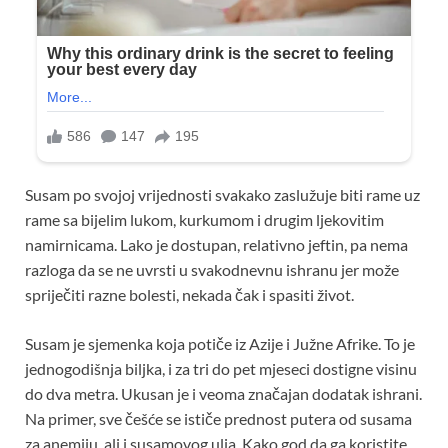
Susam po svojoj vrijednosti svakako zaslužuje biti rame uz
rame sa bijelim lukom, kurkumom i drugim ljekovitim
namirnicama. Lako je dostupan, relativno jeftin, pa nema
razloga da se ne uvrsti u svakodnevnu ishranu jer može
spriječiti razne bolesti, nekada čak i spasiti život.
Susam je sjemenka koja potiče iz Azije i Južne Afrike. To je
jednogodišnja biljka, i za tri do pet mjeseci dostigne visinu
do dva metra. Ukusan je i veoma značajan dodatak ishrani.
Na primer, sve češće se ističe prednost putera od susama
za anemiju, ali i susamovog ulja. Kako god da ga koristite