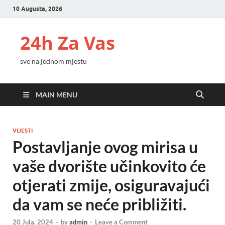
10 Augusta, 2026
24h Za Vas
sve na jednom mjestu
MAIN MENU
VIJESTI
Postavljanje ovog mirisa u
vaše dvorište učinkovito će
otjerati zmije, osiguravajući
da vam se neće približiti.
20 Jula, 2024
-
by
admin
-
Leave a Comment