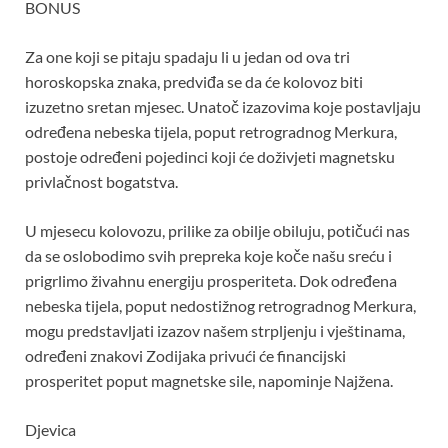
BONUS
Za one koji se pitaju spadaju li u jedan od ova tri
horoskopska znaka, predviđa se da će kolovoz biti
izuzetno sretan mjesec. Unatoč izazovima koje postavljaju
određena nebeska tijela, poput retrogradnog Merkura,
postoje određeni pojedinci koji će doživjeti magnetsku
privlačnost bogatstva.
U mjesecu kolovozu, prilike za obilje obiluju, potičući nas
da se oslobodimo svih prepreka koje koče našu sreću i
prigrlimo živahnu energiju prosperiteta. Dok određena
nebeska tijela, poput nedostižnog retrogradnog Merkura,
mogu predstavljati izazov našem strpljenju i vještinama,
određeni znakovi Zodijaka privući će financijski
prosperitet poput magnetske sile, napominje Najžena.
Djevica