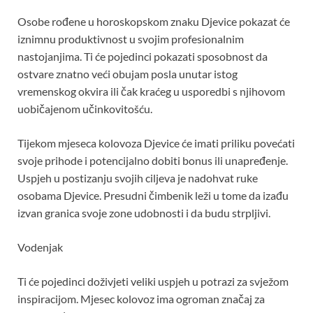
Osobe rođene u horoskopskom znaku Djevice pokazat će
iznimnu produktivnost u svojim profesionalnim
nastojanjima. Ti će pojedinci pokazati sposobnost da
ostvare znatno veći obujam posla unutar istog
vremenskog okvira ili čak kraćeg u usporedbi s njihovom
uobičajenom učinkovitošću.
Tijekom mjeseca kolovoza Djevice će imati priliku povećati
svoje prihode i potencijalno dobiti bonus ili unapređenje.
Uspjeh u postizanju svojih ciljeva je nadohvat ruke
osobama Djevice. Presudni čimbenik leži u tome da izađu
izvan granica svoje zone udobnosti i da budu strpljivi.
Vodenjak
Ti će pojedinci doživjeti veliki uspjeh u potrazi za svježom
inspiracijom. Mjesec kolovoz ima ogroman značaj za