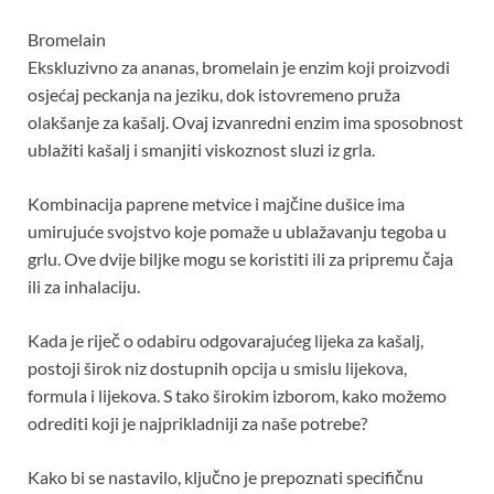
Bromelain
Ekskluzivno za ananas, bromelain je enzim koji proizvodi
osjećaj peckanja na jeziku, dok istovremeno pruža
olakšanje za kašalj. Ovaj izvanredni enzim ima sposobnost
ublažiti kašalj i smanjiti viskoznost sluzi iz grla.
Kombinacija paprene metvice i majčine dušice ima
umirujuće svojstvo koje pomaže u ublažavanju tegoba u
grlu. Ove dvije biljke mogu se koristiti ili za pripremu čaja
ili za inhalaciju.
Kada je riječ o odabiru odgovarajućeg lijeka za kašalj,
postoji širok niz dostupnih opcija u smislu lijekova,
formula i lijekova. S tako širokim izborom, kako možemo
odrediti koji je najprikladniji za naše potrebe?
Kako bi se nastavilo, ključno je prepoznati specifičnu