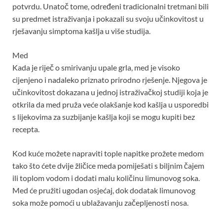
potvrdu. Unatoč tome, određeni tradicionalni tretmani bili
su predmet istraživanja i pokazali su svoju učinkovitost u
rješavanju simptoma kašlja u više studija.
Med
Kada je riječ o smirivanju upale grla, med je visoko
cijenjeno i nadaleko priznato prirodno rješenje. Njegova je
učinkovitost dokazana u jednoj istraživačkoj studiji koja je
otkrila da med pruža veće olakšanje kod kašlja u usporedbi
s lijekovima za suzbijanje kašlja koji se mogu kupiti bez
recepta.
Kod kuće možete napraviti tople napitke prožete medom
tako što ćete dvije žličice meda pomiješati s biljnim čajem
ili toplom vodom i dodati malu količinu limunovog soka.
Med će pružiti ugodan osjećaj, dok dodatak limunovog
soka može pomoći u ublažavanju začepljenosti nosa.