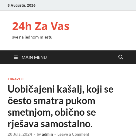
8 Augusta, 2026
24h Za Vas
sve na jednom mjestu
MAIN MENU
ZDRAVLJE
Uobičajeni kašalj, koji se
često smatra pukom
smetnjom, obično se
rješava samostalno.
20 Jula, 2024
-
by
admin
-
Leave a Comment