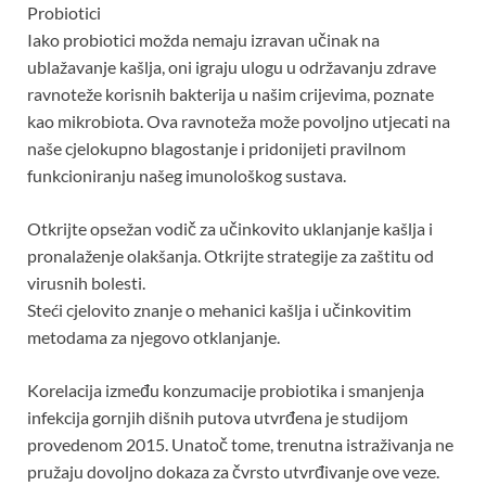
Probiotici
Iako probiotici možda nemaju izravan učinak na
ublažavanje kašlja, oni igraju ulogu u održavanju zdrave
ravnoteže korisnih bakterija u našim crijevima, poznate
kao mikrobiota. Ova ravnoteža može povoljno utjecati na
naše cjelokupno blagostanje i pridonijeti pravilnom
funkcioniranju našeg imunološkog sustava.
Otkrijte opsežan vodič za učinkovito uklanjanje kašlja i
pronalaženje olakšanja. Otkrijte strategije za zaštitu od
virusnih bolesti.
Steći cjelovito znanje o mehanici kašlja i učinkovitim
metodama za njegovo otklanjanje.
Korelacija između konzumacije probiotika i smanjenja
infekcija gornjih dišnih putova utvrđena je studijom
provedenom 2015. Unatoč tome, trenutna istraživanja ne
pružaju dovoljno dokaza za čvrsto utvrđivanje ove veze.