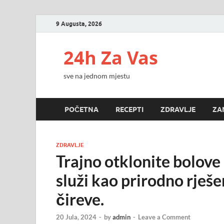
9 Augusta, 2026
24h Za Vas
sve na jednom mjestu
POČETNA
RECEPTI
ZDRAVLJE
ZA
ZDRAVLJE
Trajno otklonite bolove
služi kao prirodno rješe
čireve.
20 Jula, 2024
-
by
admin
-
Leave a Comment