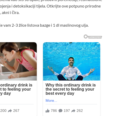
jenja i detoksikaciji tijela. Otkrijte ove potpuno prirodne
akni i čira.
vam 2-3 žlice listova bazge i 1 dl maslinovog ulja.