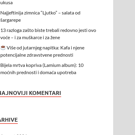
ukusa
Najjeftinija zimnica “Ljutko” – salata od
šargarepe
13 razloga zašto biste trebali redovno jesti ovo
voće – i za muškarce i za žene
Više od jutarnjeg napitka: Kafa i njene
potencijalne zdravstvene prednosti
Bijela mrtva kopriva (Lamium album): 10
moćnih prednosti i domaća upotreba
NAJNOVIJI KOMENTARI
ARHIVE