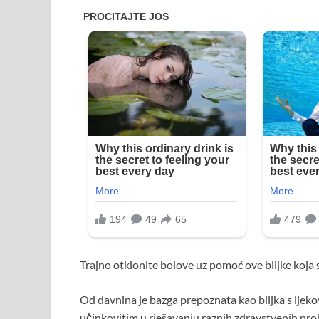
Trajno otklonite bolove uz pomoć ove biljke koja s
Od davnina je bazga prepoznata kao biljka s ljeko
učinkovitim u rješavanju raznih zdravstvenih pr