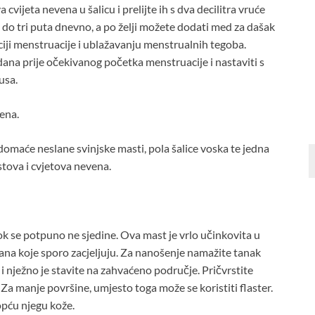
vijeta nevena u šalicu i prelijte ih s dva decilitra vruće
 do tri puta dnevno, a po želji možete dodati med za dašak
ciji menstruacije i ublažavanju menstrualnih tegoba.
ana prije očekivanog početka menstruacije i nastaviti s
usa.
vena.
domaće neslane svinjske masti, pola šalice voska te jedna
stova i cvjetova nevena.
k se potpuno ne sjedine. Ova mast je vrlo učinkovita u
 rana koje sporo zacjeljuju. Za nanošenje namažite tanak
u i nježno je stavite na zahvaćeno područje. Pričvrstite
 Za manje površine, umjesto toga može se koristiti flaster.
opću njegu kože.