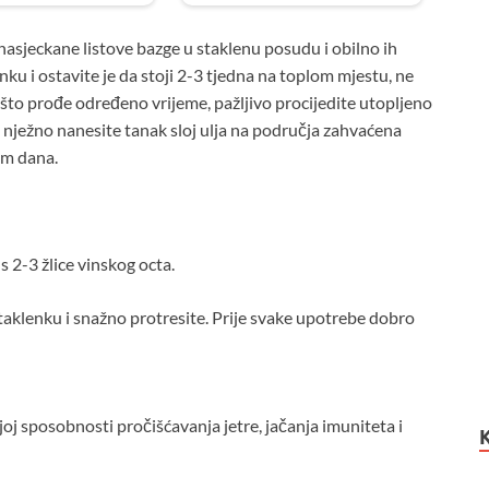
no nasjeckane listove bazge u staklenu posudu i obilno ih
nku i ostavite je da stoji 2-3 tjedna na toplom mjestu, ne
što prođe određeno vrijeme, pažljivo procijedite utopljeno
 nježno nanesite tanak sloj ulja na područja zahvaćena
om dana.
s 2-3 žlice vinskog octa.
 staklenku i snažno protresite. Prije svake upotrebe dobro
ojoj sposobnosti pročišćavanja jetre, jačanja imuniteta i