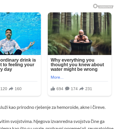
luži kao prirodno rješenje za hemoroide, akne i čireve.
vitim svojstvima. Njegova izvanredna svojstva čine ga
oblema kao što su upale, probavni poremećaji, reumatoidne