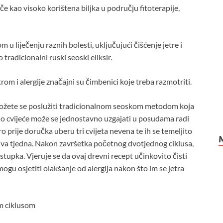
iče kao visoko korištena biljka u području fitoterapije,
u liječenju raznih bolesti, uključujući čišćenje jetre i
tradicionalni ruski seoski eliksir.
om i alergije značajni su čimbenici koje treba razmotriti.
 možete se poslužiti tradicionalnom seoskom metodom koja
no cvijeće može se jednostavno uzgajati u posudama radi
o prije doručka uberu tri cvijeta nevena te ih se temeljito
i dva tjedna. Nakon završetka početnog dvotjednog ciklusa,
tupka. Vjeruje se da ovaj drevni recept učinkovito čisti
 mogu osjetiti olakšanje od alergija nakon što im se jetra
m ciklusom