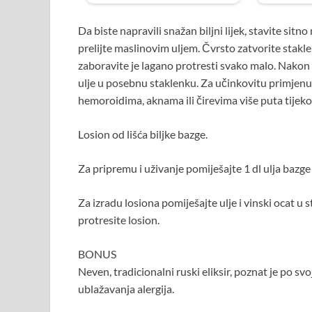
Da biste napravili snažan biljni lijek, stavite sit
prelijte maslinovim uljem. Čvrsto zatvorite stakle
zaboravite je lagano protresti svako malo. Nakon 
ulje u posebnu staklenku. Za učinkovitu primjenu
hemoroidima, aknama ili čirevima više puta tijek
Losion od lišća biljke bazge.
Za pripremu i uživanje pomiješajte 1 dl ulja bazge 
Za izradu losiona pomiješajte ulje i vinski ocat u
protresite losion.
BONUS
Neven, tradicionalni ruski eliksir, poznat je po sv
ublažavanja alergija.