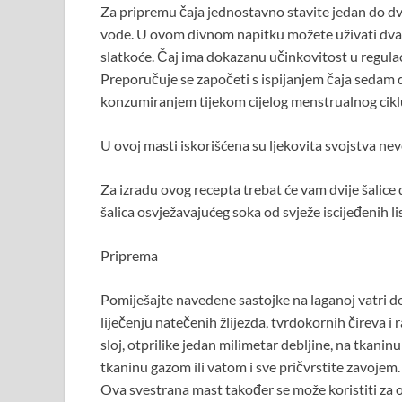
Za pripremu čaja jednostavno stavite jedan do dva c
vode. U ovom divnom napitku možete uživati ​​dva
slatkoće. Čaj ima dokazanu učinkovitost u regula
Preporučuje se započeti s ispijanjem čaja sedam d
konzumiranjem tijekom cijelog menstrualnog cikl
U ovoj masti iskorišćena su ljekovita svojstva ne
Za izradu ovog recepta trebat će vam dvije šalice 
šalica osvježavajućeg soka od svježe iscijeđenih li
Priprema
Pomiješajte navedene sastojke na laganoj vatri do
liječenju natečenih žlijezda, tvrdokornih čireva i
sloj, otprilike jedan milimetar debljine, na tkanin
tkaninu gazom ili vatom i sve pričvrstite zavojem.
Ova svestrana mast također se može koristiti za 