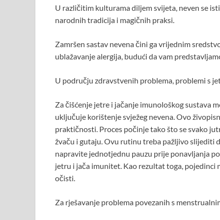
U različitim kulturama diljem svijeta, neven se ist
narodnih tradicija i magičnih praksi.
Zamršen sastav nevena čini ga vrijednim sredstvom 
ublažavanje alergija, budući da vam predstavljamo 
U području zdravstvenih problema, problemi s jetr
Za čišćenje jetre i jačanje imunološkog sustava
uključuje korištenje svježeg nevena. Ovo živopis
praktičnosti. Proces počinje tako što se svako jutr
žvaču i gutaju. Ovu rutinu treba pažljivo slijedit
napravite jednotjednu pauzu prije ponavljanja pos
jetru i jača imunitet. Kao rezultat toga, pojedinci
očisti.
Za rješavanje problema povezanih s menstrualni