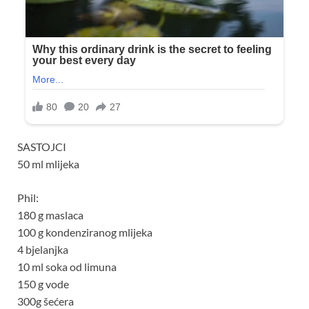
SASTOJCI
50 ml mlijeka
Phil:
180 g maslaca
100 g kondenziranog mlijeka
4 bjelanjka
10 ml soka od limuna
150 g vode
300g šećera