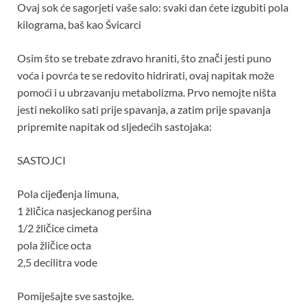
Ovaj sok će sagorjeti vaše salo: svaki dan ćete izgubiti pola
kilograma, baš kao Švicarci
Osim što se trebate zdravo hraniti, što znači jesti puno
voća i povrća te se redovito hidrirati, ovaj napitak može
pomoći i u ubrzavanju metabolizma. Prvo nemojte ništa
jesti nekoliko sati prije spavanja, a zatim prije spavanja
pripremite napitak od sljedećih sastojaka:
SASTOJCI
Pola cijeđenja limuna,
1 žličica nasjeckanog peršina
1/2 žličice cimeta
pola žličice octa
2,5 decilitra vode
Pomiješajte sve sastojke.