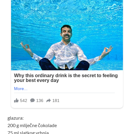
glazura:
200 g mliječne čokolade
75 ml slatkog vrhnja