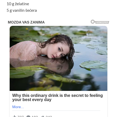
10 g želatine
5 g vanilin šećera