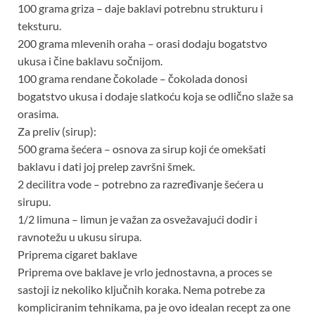
100 grama griza – daje baklavi potrebnu strukturu i
teksturu.
200 grama mlevenih oraha – orasi dodaju bogatstvo
ukusa i čine baklavu sočnijom.
100 grama rendane čokolade – čokolada donosi
bogatstvo ukusa i dodaje slatkoću koja se odlično slaže sa
orasima.
Za preliv (sirup):
500 grama šećera – osnova za sirup koji će omekšati
baklavu i dati joj prelep završni šmek.
2 decilitra vode – potrebno za razređivanje šećera u
sirupu.
1/2 limuna – limun je važan za osvežavajući dodir i
ravnotežu u ukusu sirupa.
Priprema cigaret baklave
Priprema ove baklave je vrlo jednostavna, a proces se
sastoji iz nekoliko ključnih koraka. Nema potrebe za
kompliciranim tehnikama, pa je ovo idealan recept za one