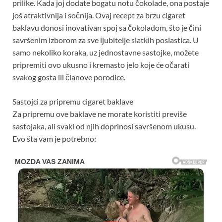
prilike. Kada joj dodate bogatu notu čokolade, ona postaje
još atraktivnija i sočnija. Ovaj recept za brzu cigaret
baklavu donosi inovativan spoj sa čokoladom, što je čini
savršenim izborom za sve ljubitelje slatkih poslastica. U
samo nekoliko koraka, uz jednostavne sastojke, možete
pripremiti ovo ukusno i kremasto jelo koje će očarati
svakog gosta ili članove porodice.
Sastojci za pripremu cigaret baklave
Za pripremu ove baklave ne morate koristiti previše
sastojaka, ali svaki od njih doprinosi savršenom ukusu.
Evo šta vam je potrebno: