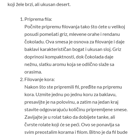
koji žele brzi, ali ukusan desert.
Priprema fila:
Počnite pripremu filovanja tako što ćete u velikoj
posudi pomešati griz, mlevene orahe i rendanu
čokoladu. Ova smesa je osnova za filovanje i daje
baklavi karakterističan bogat i ukusan sloj. Griz
doprinosi kompaktnosti, dok čokolada daje
nežnu, slatku aromu koja se odlično slaže sa
orasima.
Filovanje kora:
Nakon što ste pripremili fil, pređite na pripremu
kora. Uzmite jednu po jednu koru za baklavu,
presavijte je na polovinu, a zatim na jedan kraj
stavite odgovarajuću količinu pripremljene smese.
Zavijajte je u rolat tako da dobijete tanke, ali
čvrste rolate koji će se peći. Ovo se ponavlja sa
svim preostalim korama i filom. Bitno je da fil bude