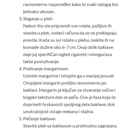
ravnomerno raspoređen kako bi svaki zalogaj bio
jednako ukusan.
Slaganje u pleh:
Nakon što ste pripremili sve rolate, pažljivo ih
stavite u pleh, vodeći računa da se ne preklapaju
previše. Kada su svi rolate u plehu, isekite ih na
komade dužine oko 6-7 cm. Ovaj oblik baklave
daje joj specifičan izgled cigarete i omogućava
lakše posluživanje.
Prelivanje margarinom:
Uzmite margarine i istopite ga u manjoj posudi.
Otopljeni margarin prelijte ravnomerno po
baklavi. Margarin je ključan za stvaranje sočne i
bogate teksture dok se peče. Ovo je faza koja će
doprineti hrskavosti spoljnog dela baklave, dok
unutrašnjost ostaje mekana i vlažna.
Pečenje baklave:
Stavite pleh sa baklavom u prethodno zagrejanu