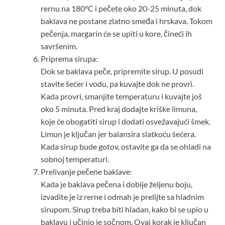
rernu na 180°C i pečete oko 20-25 minuta, dok
baklava ne postane zlatno smeđa i hrskava. Tokom
pečenja, margarin će se upiti u kore, čineći ih
savršenim.
Priprema sirupa:
Dok se baklava peče, pripremite sirup. U posudi
stavite šećer i vodu, pa kuvajte dok ne provri.
Kada provri, smanjite temperaturu i kuvajte još
oko 5 minuta. Pred kraj dodajte kriške limuna,
koje će obogatiti sirup i dodati osvežavajući šmek.
Limun je ključan jer balansira slatkoću šećera.
Kada sirup bude gotov, ostavite ga da se ohladi na
sobnoj temperaturi.
Prelivanje pečene baklave:
Kada je baklava pečena i dobije željenu boju,
izvadite je iz rerne i odmah je prelijte sa hladnim
sirupom. Sirup treba biti hladan, kako bi se upio u
baklavu i učinio je sočnom. Ovaj korak je ključan