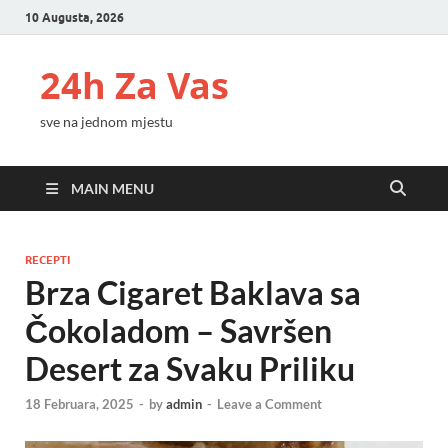
10 Augusta, 2026
24h Za Vas
sve na jednom mjestu
MAIN MENU
RECEPTI
Brza Cigaret Baklava sa
Čokoladom – Savršen
Desert za Svaku Priliku
18 Februara, 2025
-
by
admin
-
Leave a Comment