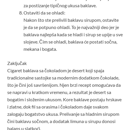
za postizanje tipičnog ukusa baklave.
Ostaviti da se ohladi:
Nakon što ste prelivili baklavu sirupom, ostavite
je da se potpuno ohladi. To je najvažniji deo jer je
baklava najlepša kada se hladi i sirup se upije u sve
slojeve. Čim se ohladi, baklava će postati sočna,
mekana i bogata.
Zaključak
Cigaret baklava sa čokoladom je desert koji spaja
tradicionalne sastojke sa modernim dodatkom čokolade,
što je čini još savršenijom. Njen brzi recept omogućava da
se napravi u kratkom vremenu, a rezultat je desert sa
bogatim i složenim ukusom. Kore baklave postaju hrskave
i zlatne, dok fil sa orasima i čokoladom daje svakom
zalogaju bogatstvo ukusa. Prelivanje sa hladnim sirupom
čini baklavu sočnom, a dodatak limuna u sirupu donosi
balans u slatkoći.